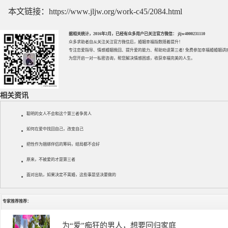
本文链接：
https://www.jljw.org/work-c45/2084.html
据相关统计，2016年2月，已经有众多用户已关注官方微信： jljw4000231110
众多求助者自从关注关注官方微信后，婚姻幸福指数随着提升！
专注
恋爱指导
、
情感婚姻挽回
、提升
爱的能力
、帮助
劝退第三者
! 免费参加
幸福婚婚姻讲
为您开启一对一私密咨询，帮您解决情感困惑，收获幸福完美的人生。
相关资讯
聪明的女人不会和这个第三者争男人
如何在爱中找回自己，改变自己
把性作为捆绑伴侣的筹码，结局都不会好
原来，不被爱的才是第三者
面对出轨，如果决定不离婚，这些事是坚决要做的
专家推荐推荐：
徐珞棋