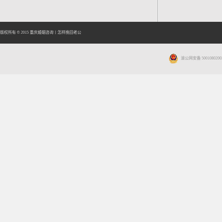
版权所有 © 2015
重庆婚姻咨询
丨
怎样挽回老公
渝公网安备 5001080200