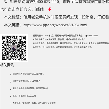
3、如需帮助请拨打400-023-1110，瑜峰团队将为您提
也可点击立即咨询，谢谢！
本文标题：
使用老公手机的时候无意间发现一段消息，仔细看
本文链接：
https://www.jljw.org/work-c45/1894.html
据相关统计，2016年2月，已经有众多用户已关注官方微信： jljw4000231110
众多求助者自从关注关注官方微信后，婚姻幸福指数随着提升！
专注
恋爱指导
、
情感婚姻挽回
、提升
爱的能力
、帮助
劝退第三者
! 免费参加
幸福婚婚姻讲
为您开启一对一私密咨询，帮您解决情感困惑，收获幸福完美的人生。
相关资讯
聪明的女人不会和这个第三者争男人
如何在爱中找回自己，改变自己
把性作为捆绑伴侣的筹码，结局都不会好
原来，不被爱的才是第三者
面对出轨，如果决定不离婚，这些事是坚决要做的