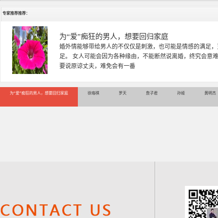
专家推荐推荐：
徐珞棋
徐珞棋，婚姻家庭咨询师，毕业于重庆师范大学心理学专业，
多年，对婚姻情感分析、恋爱择偶、夫妻关系，情感挽回、家
千小时，积累了丰富的咨
为“爱”痴狂的男人，想要回归家庭
徐珞棋
罗天
詹子君
孙娅
黄明杰