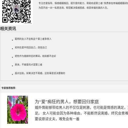
专注
恋爱指导
、
情感婚姻挽回
、提升
爱的能力
、帮助
劝退第三者
! 免费参加
幸福婚婚姻讲
为您开启一对一私密咨询，帮您解决情感困惑，收获幸福完美的人生。
相关资讯
聪明的女人不会和这个第三者争男人
如何在爱中找回自己，改变自己
把性作为捆绑伴侣的筹码，结局都不会好
原来，不被爱的才是第三者
面对出轨，如果决定不离婚，这些事是坚决要做的
专家推荐推荐：
徐珞棋
徐珞棋，婚姻家庭咨询师，毕业于重庆师范大学心理学专业，
多年，对婚姻情感分析、恋爱择偶、夫妻关系，情感挽回、家
千小时，积累了丰富的咨