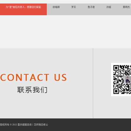
为“爱”痴狂的男人，想要回归家庭
徐珞棋
罗天
詹子君
孙娅
黄明杰
版权所有 © 2015
重庆婚姻咨询
丨
怎样挽回老公