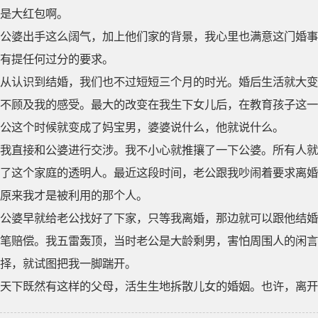
是大红包啊。
公婆出手这么阔气，加上他们家的背景，我心里也满意这门婚事
有提任何过分的要求。
从认识到结婚，我们也不过短短三个月的时光。婚后生活就大变
不顾及我的感受。最大的改变在我生下女儿后，在教育孩子这一
公这个时候就变成了妈宝男，婆婆说什么，他就说什么。
我直接和公婆进行交涉。我不小心就推攘了一下公婆。所有人就
了这个家庭的透明人。最近这段时间，老公跟我吵闹着要求离婚
原来我才是被利用的那个人。
公婆早就给老公找好了下家，只等我离婚，那边就可以跟他结婚
笔赔偿。我五雷轰顶，当时老公是大龄剩男，害怕周围人的闲言
择，就试图把我一脚踹开。
天下既然有这样的父母，活生生地拆散儿女的婚姻。也许，离开