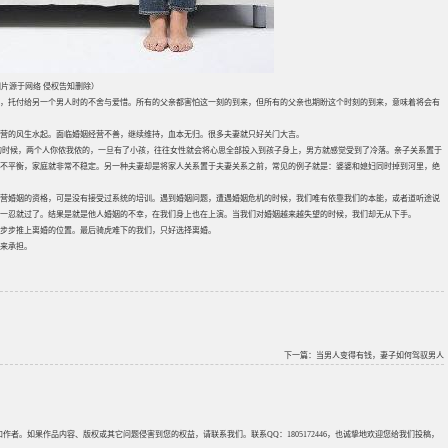
片源于网络 侵权告知删除）
，托付给另一个男人时的不舍与爱惜。所有的父亲都害怕这一刻的到来，但所有的父亲也期盼这个时刻的到来，意味着将会有
营的风生水起。面临婚姻经营不善，继续维持，血本无归。很多夫妻就只好关门大吉。
的时候，两个人你侬我侬的，一旦有了小孩，往往女性就会将心思全部投入到孩子身上，男方就感觉受到了冷落。亲子关系置于
不平衡，家庭就非常不稳定。另一种夫妻却是将家人关系置于夫妻关系之前，常见的例子就是：婆婆和媳妇同时掉到河里，绝
营婚姻的资格，可是没有接受过系统的培训。遇到婚姻问题，遭遇婚姻危机的时候，我们唯有依靠我们的本能，或者道听途说
一忍就过了。结果是就是他人婚姻的不幸，在我们身上也在上演。当我们对婚姻越来越失望的时候，我们却无从下手。
步步推上离婚的位置。最后骑虎难下的我们，只好选择离婚。
来承担。
下一篇：
当男人变得有钱，妻子如何驾驭男人
来源和作者。如果作品内容、版权或其它问题侵害到您的权益，请联系我们。联系QQ：1805172446，也诚挚地欢迎您给我们投稿，