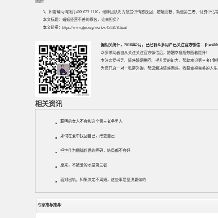
谢谢！
3、如需帮助请拨打400-023-1110，瑜峰团队将为您提供情感挽回、婚姻挽救、劝退第三者、付费
本文标题：
婚姻经营不善的罪名，谁来担负？
本文链接：
https://www.jljw.org/work-c45/1878.html
据相关统计，2016年2月，已经有众多用户已关注官方微信： jljw40002
众多求助者自从关注关注官方微信后，婚姻幸福指数随着提升！
专注
恋爱指导
、
情感婚姻挽回
、提升
爱的能力
、帮助
劝退第三者
! 
为您开启一对一私密咨询，帮您解决情感困惑，收获幸福完美的人生
相关资讯
聪明的女人不会和这个第三者争男人
如何在爱中找回自己，改变自己
把性作为捆绑伴侣的筹码，结局都不会好
原来，不被爱的才是第三者
面对出轨，如果决定不离婚，这些事是坚决要做的
专家推荐推荐：