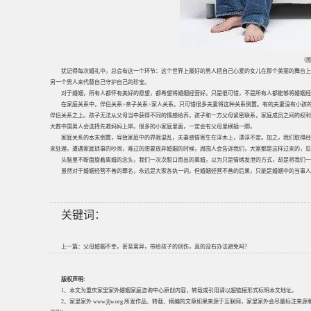
（图
犹记得每次婚礼中，总会有这一个环节：这个世界上最好的男人把自己心爱的女儿在那个美丽的舞台上
另一个男人来代替自己守护自己的珍宝。
对于婚姻，所有人都怀有美好的愿望，都希望将婚姻经营好。只是很可惜，不是所有人都能够将婚姻经
在家庭关系中，伴侣关系>亲子关系>家人关系。只可惜很多夫妻将这种关系倒置。有的夫妻没有小孩
伴侣关系之上。孩子无法从父母当中获得不同的情感给养，孩子和一方父母紧密联系，家庭成员之间的权利
大数中国男人会选择先救妈妈上岸。很多的小家庭里面，一定会有父母里横插一脚。
家庭关系的本末倒置，导致家庭中的界限混乱，夫妻感情寄生在浮木上，漂浮不定。加之，我们取得经
来处理。遭遇家庭琐事的吵闹，难过的想要放弃婚姻的时候，周围人会告诉我们，大家都是这样过来的，忍
头脑里不断盘旋着离婚的念头，我们一次次脱口而出的离婚，以为只是情绪发泄的方式，却是将我们一
虽然对于婚姻经营不善的罪名，永远是大家各执一词。但婚姻经营不善的后果，只能是婚姻中的当事人
关键词：
上一篇：
父母婚姻不幸，甚至离异，带给孩子的创伤，真的没有办法避免吗？
版权声明:
1、本文为重庆家里家外婚姻家庭咨询中心原创内容，转载或引用请以超链接形式标明本文地址。
2、家里家外 www.jljw.org 所发作品、转载、摘编的文章如果来源于互联网，家里家外会尽量标注