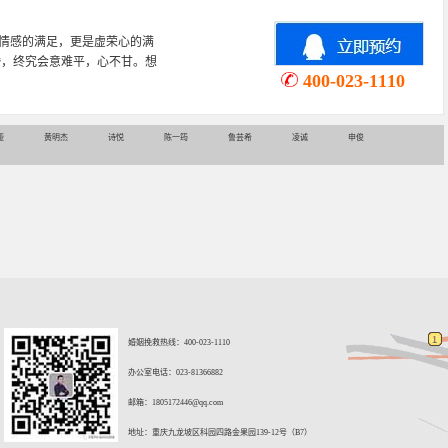
情感的满足，更是虚荣心的满
婚，终究会意难平，心不甘。想
400-023-1110
娅
黄明杰
诗悦
陈一筠
鲁芸希
凌诚
申俊
婚姻挽救热线：400-023-1110
办公室电话：023-81366882
邮箱：
1805172446@qq.com
地址：重庆九龙坡区科园四路金果园139-12号（B7）