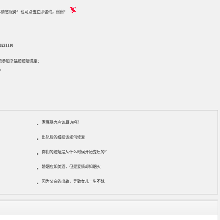
评估等情感服务！也可点击立即咨询，谢谢！
31110
免费参加
幸福婚婚姻讲座
；
。
家庭暴力应该原谅吗？
出轨后的婚姻该如何修复
你们的婚姻是从什么时候开始变质的？
婚姻应如美酒，但是爱情却如烟火
因为父亲的出轨，导致女儿一生不嫁