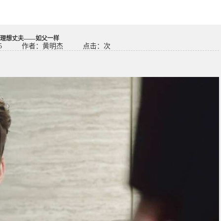
理想丈夫——如父一样
5
作者：黄明杰
点击：
次