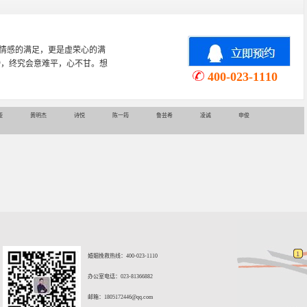
心理学专业，从事婚姻情感咨询
情感挽回、家庭关系等咨询超过
400-023-1110
娅
黄明杰
诗悦
陈一筠
鲁芸希
凌诚
申俊
婚姻挽救热线：400-023-1110
办公室电话：023-81366882
邮箱：
1805172446@qq.com