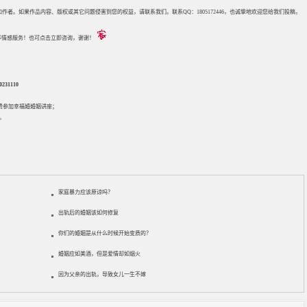
来源和作者。如果作品内容、版权或其它问题侵害到您的权益，请联系我们。联系QQ：1805172446，也诚挚地欢迎您给我们投稿，
评估等情感服务！也可点击立即咨询，谢谢！
31110
免费参加
幸福婚婚姻讲座
；
。
家庭暴力应该原谅吗？
出轨后的婚姻该如何修复
你们的婚姻是从什么时候开始变质的？
婚姻应如美酒，但是爱情却如烟火
因为父亲的出轨，导致女儿一生不嫁