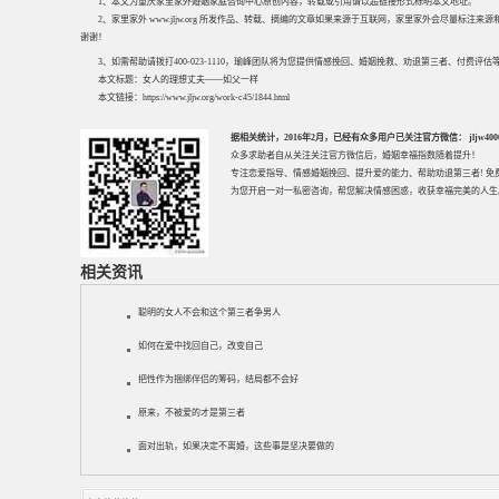
1、本文为重庆家里家外婚姻家庭咨询中心原创内容，转载或引用请以超链接形式标明本文地址。
2、家里家外 www.jljw.org 所发作品、转载、摘编的文章如果来源于互联网，家里家外会尽量标注
谢谢！
3、如需帮助请拨打400-023-1110，瑜峰团队将为您提供情感挽回、婚姻挽救、劝退第三者、付费
本文标题：
女人的理想丈夫——如父一样
本文链接：
https://www.jljw.org/work-c45/1844.html
据相关统计，2016年2月，已经有众多用户已关注官方微信： jljw40002
众多求助者自从关注关注官方微信后，婚姻幸福指数随着提升！
专注
恋爱指导
、
情感婚姻挽回
、提升
爱的能力
、帮助
劝退第三者
! 
为您开启一对一私密咨询，帮您解决情感困惑，收获幸福完美的人生
相关资讯
聪明的女人不会和这个第三者争男人
如何在爱中找回自己，改变自己
把性作为捆绑伴侣的筹码，结局都不会好
原来，不被爱的才是第三者
面对出轨，如果决定不离婚，这些事是坚决要做的