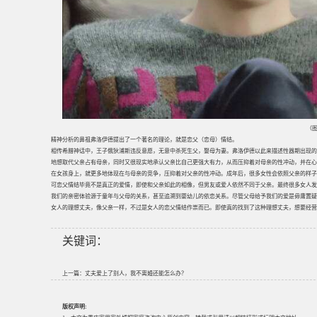
（图
精神分析的鼻祖弗洛伊德提出了一个著名的理论，就是恋父（恋母）情结。
相传希腊神话中，王子俄狄浦斯违反意愿，无意中杀死生父，娶母为妻。弗洛伊德以此来描述性器期出现的
地想取代父亲占有母亲，同时又很现实地承认父亲比自己更强大有力，从而压抑着对母亲的性冲动，并在心
在女孩身上，就更多地体现在与母亲的竞争，压抑着对父亲的性冲动。成年后，很多女性会依照父亲的样子
可恋父情结毕竟不是真正的爱情，即使和父亲如此的相像，但男友或爱人依然不同于父亲。最终很多女人发
我们的亲密体验源于童年与父母的关系，甚至追溯到婴幼儿的依恋关系。尽管父母给予我们的爱是毋庸置疑
女人的理想丈夫，像父亲一样，不过是女人的恋父情结作祟而已。即使真的找到了这种理想丈夫，想要经
关键词：
上一篇：
丈夫爱上了别人，我不离婚还能怎么办？
版权声明: