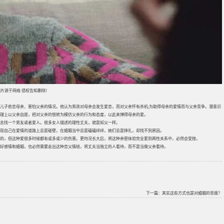
片源于网络 侵权告知删除）
儿子依恋母亲、害怕父亲的情况。他认为男孩对母亲会发生爱恋，而对父亲怀有杀机;为取得母亲的爱情而与父亲竞争。潜意识
理上以父亲自居，把对父亲的恨转为模仿父亲的行为和态度，以此来博得母亲的爱。
去找一个男友或者爱人。很多女人描述的理性丈夫，就是如父一样。
现自己在爱情的道路上总是碰壁，在婚姻当中总是磕磕绊绊，她们总是挣扎，却找不到原因。
的，但这种爱很多时候都有或多或少的伤害。更何况长大后，将这种亲密体验完全套到两性关系中，必然会受挫。
营好感情和婚姻，也必然需要走出这种恋父情结，将丈夫当独立的人看待，而不是当做父亲看待。
下一篇：
其实这些方式也是对婚姻的背叛？