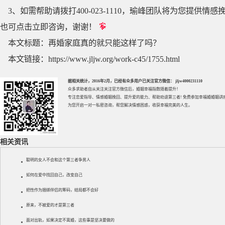
3、如需帮助请拨打400-023-1110，瑜峰团队将为您提
也可点击立即咨询，谢谢！
本文标题：
再婚家庭真的就只能这样了吗？
本文链接：
https://www.jljw.org/work-c45/1755.html
据相关统计，2016年2月，已经有众多用户已关注官方微信： jljw4000231110
众多求助者自从关注关注官方微信后，婚姻幸福指数随着提升！
专注
恋爱指导
、
情感婚姻挽回
、提升
爱的能力
、帮助
劝退第三者
! 免费参加
幸福婚婚姻讲
为您开启一对一私密咨询，帮您解决情感困惑，收获幸福完美的人生。
相关资讯
聪明的女人不会和这个第三者争男人
如何在爱中找回自己，改变自己
把性作为捆绑伴侣的筹码，结局都不会好
原来，不被爱的才是第三者
面对出轨，如果决定不离婚，这些事是坚决要做的