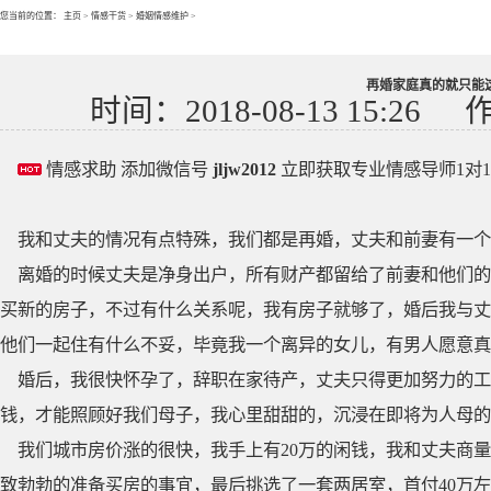
您当前的位置：
主页
>
情感干货
>
婚姻情感维护
>
再婚家庭真的就只能
时间：2018-08-13 15:26
情感求助 添加微信号
jljw2012
立即获取专业情感导师1对
我和丈夫的情况有点特殊，我们都是再婚，丈夫和前妻有一个
离婚的时候丈夫是净身出户，所有财产都留给了前妻和他们的
买新的房子，不过有什么关系呢，我有房子就够了，婚后我与丈
他们一起住有什么不妥，毕竟我一个离异的女儿，有男人愿意真
婚后，我很快怀孕了，辞职在家待产，丈夫只得更加努力的工
钱，才能照顾好我们母子，我心里甜甜的，沉浸在即将为人母的
我们城市房价涨的很快，我手上有20万的闲钱，我和丈夫商
致勃勃的准备买房的事宜，最后挑选了一套两居室，首付40万左