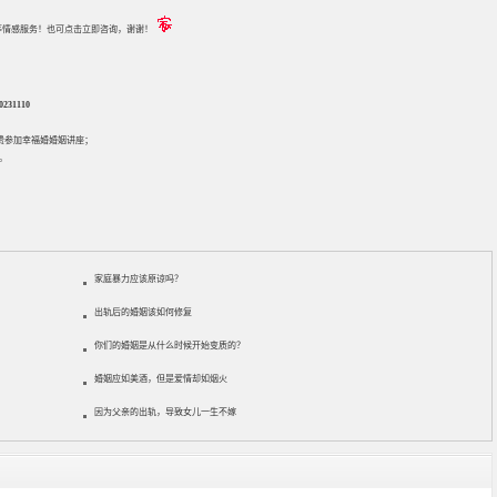
评估等情感服务！也可点击立即咨询，谢谢！
31110
免费参加
幸福婚婚姻讲座
；
。
家庭暴力应该原谅吗？
出轨后的婚姻该如何修复
你们的婚姻是从什么时候开始变质的？
婚姻应如美酒，但是爱情却如烟火
因为父亲的出轨，导致女儿一生不嫁