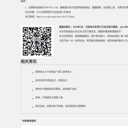
谢谢！
3、如需帮助请拨打400-023-1110，瑜峰团队将为您提供情感挽回、婚姻挽救、劝退第三者、付费
本文标题：
什么在阻碍我们对出轨爱人的原谅
本文链接：
https://www.jljw.org/work-c45/1735.html
据相关统计，2016年2月，已经有众多用户已关注官方微信： jljw40002
众多求助者自从关注关注官方微信后，婚姻幸福指数随着提升！
专注
恋爱指导
、
情感婚姻挽回
、提升
爱的能力
、帮助
劝退第三者
! 
为您开启一对一私密咨询，帮您解决情感困惑，收获幸福完美的人生
相关资讯
聪明的女人不会和这个第三者争男人
如何在爱中找回自己，改变自己
把性作为捆绑伴侣的筹码，结局都不会好
原来，不被爱的才是第三者
面对出轨，如果决定不离婚，这些事是坚决要做的
专家推荐推荐：