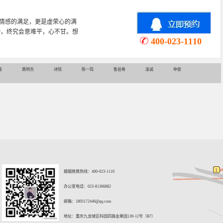
情感的满足，更是虚荣心的满
婚，终究会意难平，心不甘。想
400-023-1110
娅
黄明杰
诗悦
陈一筠
鲁芸希
凌诚
申俊
婚姻挽救热线：400-023-1110
办公室电话：023-81366882
邮箱：
1805172446@qq.com
地址：重庆九龙坡区科园四路金果园139-12号（B7）