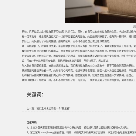
（图
原谅，只不过是大度地让自己不用惦记别人的亏欠。同时，自己可以心安地过自己的生活。听起来原谅很伟
有一位求助者，她总是说自己其实一点都不记恨丈夫的出轨，她已经做到原谅了。但每隔一段时间，特别是
实际上，她只是为了家庭的完整，婚姻的延续，而不得不逼迫自己做出原谅的决定。
她一再提醒自己，我要原谅丈夫。最后她就信以为真的认为自己原谅丈夫了。但她没有做到真正的原谅，爱
我们希望去原谅带给我们伤痛的人，而且那些带给我们伤痛的人也希望得到原谅。特别是亲密关系中的爱人
希望去原谅只是原谅的开始，而要做到真正的原谅，需要去做的就是处理内心的不安与情绪。我们会不自觉地想
谅，可ta对于出轨丝毫没有悔意；我已经被ta出轨的事情，气得快死了，怎么原谅。
陷入到自己的逻辑里面，被这些误解给左右，我们无法让自己的内心恢复安宁，更不可能做到真正的原谅。
就如前面的这位求助者一样，她揪着内心的不安，也没有想着去处理，甚至一度以为自己已经原谅，不过是
阻碍我们原谅的其实就是我们内心的不安与情绪，想要做到原谅，就需要去处理这些不安和情绪。给自己一
就如《摆渡人》的故事一样，不知不觉就走出了那一片荒原，一步步去瓦解无法原谅的信念，最终也会真正
关键词：
上一篇：
我们之间永远隔着一个“第三者”
版权声明:
1、本文为重庆家里家外婚姻家庭咨询中心原创内容，转载或引用请以超链接形式标明本文地址。
2、家里家外 www.jljw.org 所发作品、转载、摘编的文章如果来源于互联网，家里家外会尽量标注