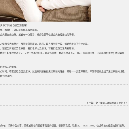
片源于网络 侵权告知删除）
大，和美好，做起来却是非常困难的。
丈夫要出去应酬，或者有一点异常，她都会忍不住说丈夫曾经出轨的事情。
人做出多大的努力，都无法获得原谅。最后，双方都觉得挫败，婚姻也走向了穷途末路。
。理智告诉我们要去原谅，我们也尽力去原谅，可我们依然无法做到原谅。
：如果我原谅了ta，ta会不会再次出轨，再次伤害我；我选择原谅了ta，可ta还在继续出轨，还在继续伤害我；我想要原
自欺欺人的把戏。
点时间，不要逼迫自己去原谅；然后找到所有你无法原谅的理由，然后一一去重写解读。不知不觉就走出了无法原谅的境遇。
做到原谅的。
下一篇：
妻子和别人暧昧难道是我错了？
来源和作者。如果作品内容、版权或其它问题侵害到您的权益，请联系我们。联系QQ：1805172446，也诚挚地欢迎您给我们投稿，