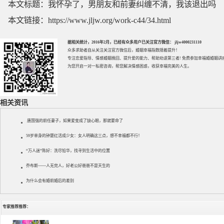
本文标题：
我怀孕了，男朋友和前妻纠缠不清，我该退出吗
本文链接：
https://www.jljw.org/work-c44/34.html
据相关统计，2016年2月，已经有众多用户已关注官方微信： jljw4000231110
众多求助者自从关注关注官方微信后，婚姻幸福指数随着提升！
专注
恋爱指导
、
情感婚姻挽回
、提升
爱的能力
、帮助
劝退第三者
! 免费参加
幸福婚婚姻讲
为您开启一对一私密咨询，帮您解决情感困惑，收获幸福完美的人生。
相关资讯
唐国强的前任妻子，如果爱变成了缺心眼，那就要命了
59岁单身的钟楚红活成少女：女人明确这三点，想不幸福都不行！
“万人迷”陈好：洗尽铅华，找寻到生活中的位置
乔布斯——人无完人，好老公好爸爸不是天生的
为什么会有婚前婚后的差别
专家推荐推荐：