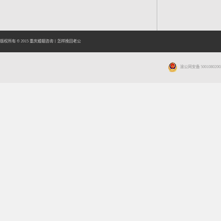
版权所有 © 2015
重庆婚姻咨询
丨
怎样挽回老公
渝公网安备 5001080200