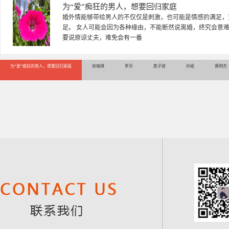
徐珞棋
徐珞棋，婚姻家庭咨询师，毕业于重庆师范大学心理学专业，
多年，对婚姻情感分析、恋爱择偶、夫妻关系，情感挽回、家
千小时，积累了丰富的咨
为“爱”痴狂的男人，想要回归家庭
徐珞棋
罗天
詹子君
孙娅
黄明杰