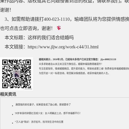
果作品内容、版权或其它问题侵害到您的权益，请联系我们。联系QQ
谢谢！
3、如需帮助请拨打400-023-1110，瑜峰团队将为您提
也可点击立即咨询，谢谢！
本文标题：
这样的我们适合结婚吗
本文链接：
https://www.jljw.org/work-c44/31.html
据相关统计，2016年2月，已经有众多用户已关注官方微信： jljw4000231110
众多求助者自从关注关注官方微信后，婚姻幸福指数随着提升！
专注
恋爱指导
、
情感婚姻挽回
、提升
爱的能力
、帮助
劝退第三者
! 免费参加
幸福婚婚姻讲
为您开启一对一私密咨询，帮您解决情感困惑，收获幸福完美的人生。
相关资讯
唐国强的前任妻子，如果爱变成了缺心眼，那就要命了
59岁单身的钟楚红活成少女：女人明确这三点，想不幸福都不行！
“万人迷”陈好：洗尽铅华，找寻到生活中的位置