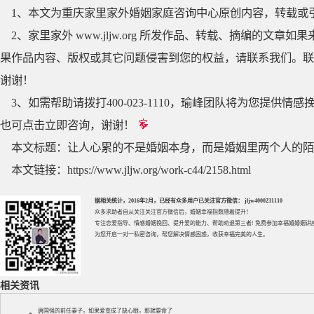
1、本文为重庆家里家外婚姻家庭咨询中心原创内容，转载或
2、家里家外 www.jljw.org 所发作品、转载、摘编的
果作品内容、版权或其它问题侵害到您的权益，请联系我们。联系QQ
谢谢！
3、如需帮助请拨打400-023-1110，瑜峰团队将为您提
也可点击立即咨询，谢谢！
本文标题：
让人心累的不是婚姻本身，而是婚姻里两个人的陌
本文链接：
https://www.jljw.org/work-c44/2158.html
据相关统计，2016年2月，已经有众多用户已关注官方微信： jljw4000231110
众多求助者自从关注关注官方微信后，婚姻幸福指数随着提升！
专注
恋爱指导
、
情感婚姻挽回
、提升
爱的能力
、帮助
劝退第三者
! 免费参加
幸福婚婚姻讲
为您开启一对一私密咨询，帮您解决情感困惑，收获幸福完美的人生。
相关资讯
唐国强的前任妻子，如果爱变成了缺心眼，那就要命了