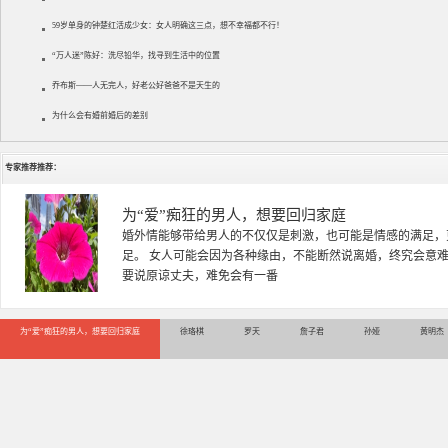
59岁单身的钟楚红活成少女：女人明确这三点，想不幸福都不行！
“万人迷”陈好：洗尽铅华，找寻到生活中的位置
乔布斯——人无完人，好老公好爸爸不是天生的
为什么会有婚前婚后的差别
专家推荐推荐：
徐珞棋
徐珞棋，婚姻家庭咨询师，毕业于重庆师范大学心理学专业，
多年，对婚姻情感分析、恋爱择偶、夫妻关系，情感挽回、家
千小时，积累了丰富的咨
为“爱”痴狂的男人，想要回归家庭
徐珞棋
罗天
詹子君
孙娅
黄明杰