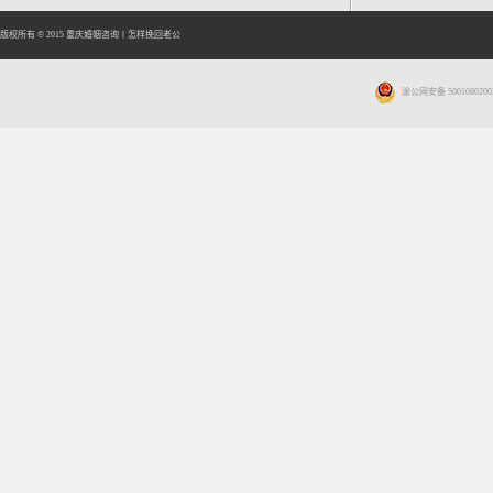
版权所有 © 2015
重庆婚姻咨询
丨
怎样挽回老公
渝公网安备 5001080200