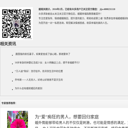
据相关统计，2016年2月，已经有众多用户已关注官方微信： jljw4000231110
众多求助者自从关注关注官方微信后，婚姻幸福指数随着提升！
专注
恋爱指导
、
情感婚姻挽回
、提升
爱的能力
、帮助
劝退第三者
! 免费参加
幸福婚婚姻讲
为您开启一对一私密咨询，帮您解决情感困惑，收获幸福完美的人生。
相关资讯
唐国强的前任妻子，如果爱变成了缺心眼，那就要命了
59岁单身的钟楚红活成少女：女人明确这三点，想不幸福都不行！
“万人迷”陈好：洗尽铅华，找寻到生活中的位置
乔布斯——人无完人，好老公好爸爸不是天生的
为什么会有婚前婚后的差别
专家推荐推荐：
徐珞棋
徐珞棋，婚姻家庭咨询师，毕业于重庆师范大学心理学专业，