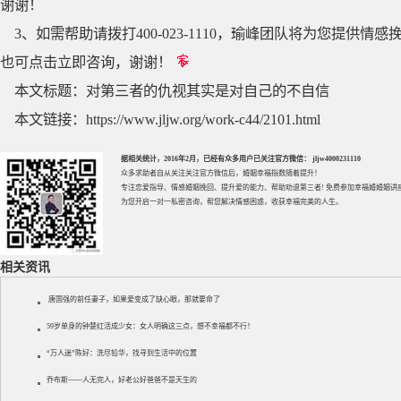
谢谢！
3、如需帮助请拨打400-023-1110，瑜峰团队将为您提
也可点击立即咨询，谢谢！
本文标题：
对第三者的仇视其实是对自己的不自信
本文链接：
https://www.jljw.org/work-c44/2101.html
据相关统计，2016年2月，已经有众多用户已关注官方微信： jljw4000231110
众多求助者自从关注关注官方微信后，婚姻幸福指数随着提升！
专注
恋爱指导
、
情感婚姻挽回
、提升
爱的能力
、帮助
劝退第三者
! 免费参加
幸福婚婚姻讲
为您开启一对一私密咨询，帮您解决情感困惑，收获幸福完美的人生。
相关资讯
唐国强的前任妻子，如果爱变成了缺心眼，那就要命了
59岁单身的钟楚红活成少女：女人明确这三点，想不幸福都不行！
“万人迷”陈好：洗尽铅华，找寻到生活中的位置
乔布斯——人无完人，好老公好爸爸不是天生的