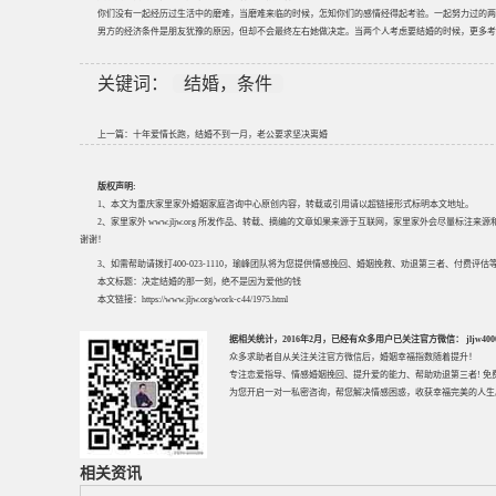
你们没有一起经历过生活中的磨难，当磨难来临的时候，怎知你们的感情经得起考验。一起努力过的两
男方的经济条件是朋友犹豫的原因，但却不会最终左右她做决定。当两个人考虑要结婚的时候，更多考
关键词：
结婚，条件
上一篇：
十年爱情长跑，结婚不到一月，老公要求坚决离婚
版权声明:
1、本文为重庆家里家外婚姻家庭咨询中心原创内容，转载或引用请以超链接形式标明本文地址。
2、家里家外 www.jljw.org 所发作品、转载、摘编的文章如果来源于互联网，家里家外会尽量标注
谢谢！
3、如需帮助请拨打400-023-1110，瑜峰团队将为您提供情感挽回、婚姻挽救、劝退第三者、付费
本文标题：
决定结婚的那一刻，绝不是因为爱他的钱
本文链接：
https://www.jljw.org/work-c44/1975.html
据相关统计，2016年2月，已经有众多用户已关注官方微信： jljw40002
众多求助者自从关注关注官方微信后，婚姻幸福指数随着提升！
专注
恋爱指导
、
情感婚姻挽回
、提升
爱的能力
、帮助
劝退第三者
! 
为您开启一对一私密咨询，帮您解决情感困惑，收获幸福完美的人生
相关资讯