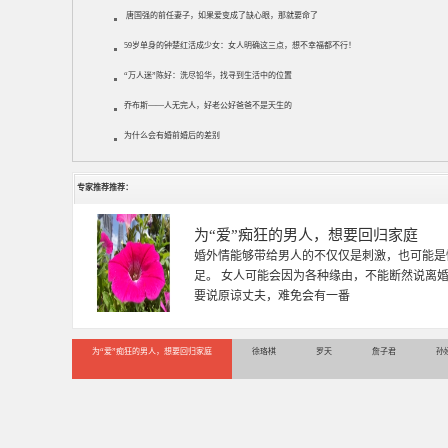
唐国强的前任妻子，如果爱变成了缺心眼，那就要命了
59岁单身的钟楚红活成少女：女人明确这三点，想不幸福都不行！
“万人迷”陈好：洗尽铅华，找寻到生活中的位置
乔布斯——人无完人，好老公好爸爸不是天生的
为什么会有婚前婚后的差别
专家推荐推荐：
徐珞棋
徐珞棋，婚姻家庭咨询师，毕业于重庆师范大学
多年，对婚姻情感分析、恋爱择偶、夫妻关系，
千小时，积累了丰富的咨
为“爱”痴狂的男人，想要回归家庭
徐珞棋
罗天
詹子君
孙