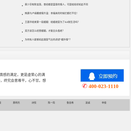
蔡少芬和陈宝莲，曾经都是富豪的情人，可是结局却如此不同
韩庚与卢靖姗感情升温：幸福来的时候拦都拦不住！
王茜华结束第一段婚姻：结婚就是为了AA制生活吗？
双方该怎么经营婚姻，才能白头偕老？
为何有人能够如此理直气壮的讲述“婚外情”？
心理学专业，从事婚姻情感咨询
情感挽回、家庭关系等咨询超过
400-023-1110
娅
黄明杰
诗悦
陈一筠
鲁芸希
凌诚
申俊