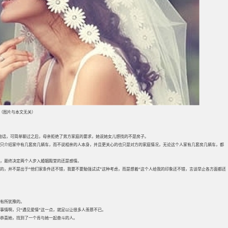
（图片与本文无关）
的电话，可简单聊过之后，母亲拒绝了男方家庭的要求，她说她女儿想找的不是房子。
只介绍家中有几套房几辆车，而不说相亲的人本身，并且更关心的也只是对方的家庭情况，无论这个人家有几套房几辆车，都
，最终决定两个人步入婚姻殿堂的还是感情。
的，并不是出于“他们家条件还不错，我要不要勉强试试”这种考虑，而是想着“这个人给我的印象还不错，言谈举止各方面都还
有所犹豫的。
事情啊，只“遇见爱情”这一点，就足以让很多人羡慕不已。
要恭喜她，找到了一个肯与她一起奋斗的人。