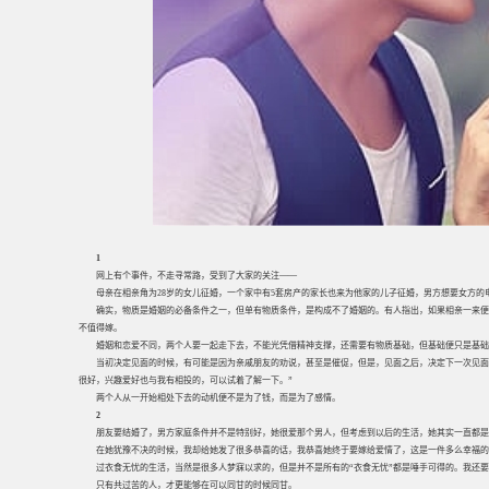
1
网上有个事件，不走寻常路，受到了大家的关注——
母亲在相亲角为28岁的女儿征婚，一个家中有5套房产的家长也来为他家的儿子征婚，男方想要女方
确实，物质是婚姻的必备条件之一，但单有物质条件，是构成不了婚姻的。有人指出，如果相亲一来便
不值得嫁。
婚姻和恋爱不同，两个人要一起走下去，不能光凭借精神支撑，还需要有物质基础，但基础便只是基础
当初决定见面的时候，有可能是因为亲戚朋友的劝说，甚至是催促，但是，见面之后，决定下一次见面
很好，兴趣爱好也与我有相投的，可以试着了解一下。”
两个人从一开始相处下去的动机便不是为了钱，而是为了感情。
2
朋友要结婚了，男方家庭条件并不是特别好，她很爱那个男人，但考虑到以后的生活，她其实一直都是
在她犹豫不决的时候，我却给她发了很多恭喜的话，我恭喜她终于要嫁给爱情了，这是一件多么幸福的
过衣食无忧的生活，当然是很多人梦寐以求的，但是并不是所有的“衣食无忧”都是唾手可得的。我还
只有共过苦的人，才更能够在可以同甘的时候同甘。