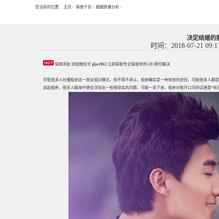
您当前的位置：
主页
>
情感干货
>
婚姻质量分析
>
决定结婚的
时间：2018-07-21 09:1
情感求助 添加微信号
jljw2012
立即获取专业情感导师1对1帮你解决
尽管很多人吐槽相亲这一男女相识模式，但不得不承认，相亲确实是一种有效的途径。可能很多人都是
说起相亲，很多人脑海中便会浮现出一些很现实的问题，可能一坐下来，相亲对象开口问的话便是“有