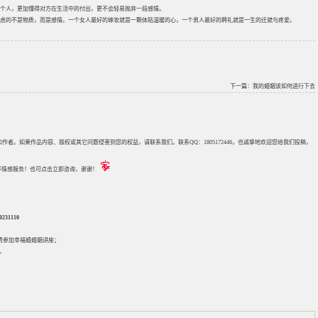
个人，更加懂得对方在生活中的付出，更不会轻易抛弃一段感情。
虑的不是物质，而是感情。一个女人最好的嫁妆就是一颗体贴温暖的心，一个男人最好的聘礼就是一生的迁就与疼爱。
下一篇：
我的婚姻该如何进行下去
来源和作者。如果作品内容、版权或其它问题侵害到您的权益，请联系我们。联系QQ：1805172446，也诚挚地欢迎您给我们投稿，
评估等情感服务！也可点击立即咨询，谢谢！
31110
免费参加
幸福婚婚姻讲座
；
。