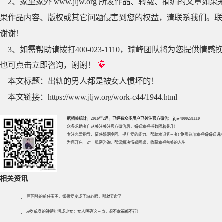
2、家里家外 www.jljw.org 所发作品、转载、摘编的
果作品内容、版权或其它问题侵害到您的权益，请联系我们。联系QQ
谢谢！
3、如需帮助请拨打400-023-1110，瑜峰团队将为您提
也可点击立即咨询，谢谢！
本文标题：
出轨的男人都是被女人惯坏的！
本文链接：
https://www.jljw.org/work-c44/1944.html
据相关统计，2016年2月，已经有众多用户已关注官方微信： jljw4000231110
众多求助者自从关注关注官方微信后，婚姻幸福指数随着提升！
专注
恋爱指导
、
情感婚姻挽回
、提升
爱的能力
、帮助
劝退第三者
! 免费参加
幸福婚婚姻讲
为您开启一对一私密咨询，帮您解决情感困惑，收获幸福完美的人生。
相关资讯
唐国强的前任妻子，如果爱变成了缺心眼，那就要命了
59岁单身的钟楚红活成少女：女人明确这三点，想不幸福都不行！