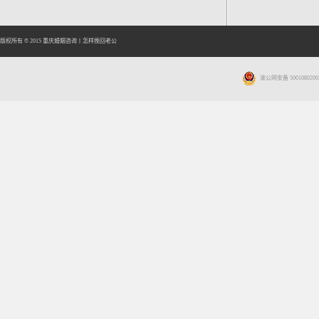
版权所有 © 2015
重庆婚姻咨询
丨
怎样挽回老公
渝公网安备 5001080200