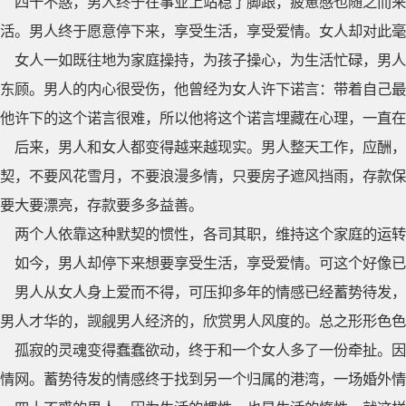
四十不惑，男人终于在事业上站稳了脚跟，疲惫感也随之而来
活。男人终于愿意停下来，享受生活，享受爱情。女人却对此毫
女人一如既往地为家庭操持，为孩子操心，为生活忙碌，男人
东顾。男人的内心很受伤，他曾经为女人许下诺言：带着自己最
他许下的这个诺言很难，所以他将这个诺言埋藏在心理，一直在
后来，男人和女人都变得越来越现实。男人整天工作，应酬，
契，不要风花雪月，不要浪漫多情，只要房子遮风挡雨，存款保
要大要漂亮，存款要多多益善。
两个人依靠这种默契的惯性，各司其职，维持这个家庭的运转
如今，男人却停下来想要享受生活，享受爱情。可这个好像已
男人从女人身上爱而不得，可压抑多年的情感已经蓄势待发，
男人才华的，觊觎男人经济的，欣赏男人风度的。总之形形色色
孤寂的灵魂变得蠢蠢欲动，终于和一个女人多了一份牵扯。因
情网。蓄势待发的情感终于找到另一个归属的港湾，一场婚外情