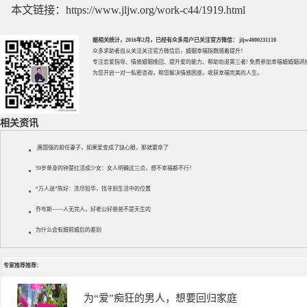
本文链接：
https://www.jljw.org/work-c44/1919.html
据相关统计，2016年2月，已经有众多用户已关注官方微信： jljw4000231110
众多求助者自从关注关注官方微信后，婚姻幸福指数随着提升！
专注
恋爱指导
、
情感婚姻挽回
、提升
爱的能力
、帮助
劝退第三者
! 免费参加
幸福婚婚姻讲
为您开启一对一私密咨询，帮您解决情感困惑，收获幸福完美的人生。
相关资讯
唐国强的前任妻子，如果爱变成了缺心眼，那就要命了
59岁单身的钟楚红活成少女：女人明确这三点，想不幸福都不行！
“万人迷”陈好：洗尽铅华，找寻到生活中的位置
乔布斯——人无完人，好老公好爸爸不是天生的
为什么会有婚前婚后的差别
专家推荐推荐：
为“爱”痴狂的男人，想要回归家庭