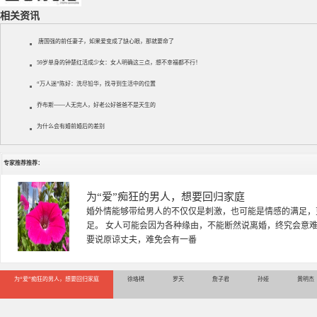
相关资讯
唐国强的前任妻子，如果爱变成了缺心眼，那就要命了
59岁单身的钟楚红活成少女：女人明确这三点，想不幸福都不行！
“万人迷”陈好：洗尽铅华，找寻到生活中的位置
乔布斯——人无完人，好老公好爸爸不是天生的
为什么会有婚前婚后的差别
专家推荐推荐：
徐珞棋
徐珞棋，婚姻家庭咨询师，毕业于重庆师范大学心理学专业，
多年，对婚姻情感分析、恋爱择偶、夫妻关系，情感挽回、家
千小时，积累了丰富的咨
为“爱”痴狂的男人，想要回归家庭
徐珞棋
罗天
詹子君
孙娅
黄明杰