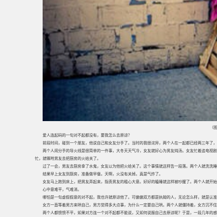
（图
爱人连起码的一句对不起都没有，要我怎么去原谅？
前段时间，碰到一个朋友，他说自己和女友分手了。当时的我很诧异，两个人在一起都已经两三年了，
两个人闹分手的导火线是很简单的一件事，大冬天天气冷，女友就好心为男友炖汤。女友忙着追电视剧
忙，就嘱咐男友去把厨房的火给关了。
过了一会，男友去厨房拿了水鬼，女友以为他把火给关了。这个事情就这样告一段落。两个人就洗洗睡
结果早上女友到厨房，准备做早餐。天啊，火没有关掉。真是气炸了。
女友马上跑到床上，把男友弄起来，指责男友的粗心大意。好好的瞌睡就这样被吵醒了。两个人就开始
心中意难平，气难消。
哪怕是一句虚假假意的对不起，我也许就原谅他了。可偏偏双方都是执拗的人，无论怎么样，就是认准
女方一直等着男方来哄自己，男方觉得多大点事，为什么一定要自己哄。两个人就僵持着，女方沉不住
两个人都愤愤不平，如果对方连一个对不起都不能说，又如何说服自己去原谅呢？于是，一段几年的感