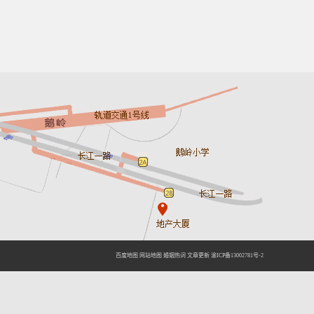
百度地图
网站地图
婚姻热词
文章更新
渝ICP备13002781号-2