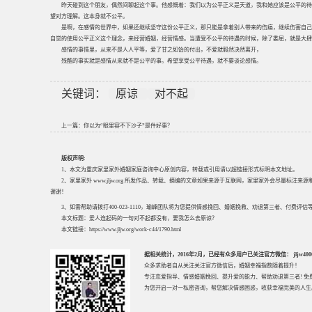
昨天碰到这个朋友，偶然间聊起这个事。他感慨着：我们以为公平正义是天道，我和她应该是公平的待
望对方理解。这本身就不公平。
是啊，在感情的世界中，如果还继续坚守这份公平正义，那只能是拿着别人带来的伤痛，继续伤害自己
自觉的使用公平正义这个理念，来经营婚姻，经营情感。当遭受不公平的待遇的时候，除了委屈，就是大肆
感情的事情里，从来不是人人平等，爱了甘之如饴的付出，不爱就毅然决然离开，
残酷的事实就是感情从来就不是公平的事。希望享受公平待遇，就不要谈论感情。
关键词：
原谅
对不起
上一篇：
你以为“眼里容不下沙子”是件好事？
版权声明:
1、本文为重庆家里家外婚姻家庭咨询中心原创内容，转载或引用请以超链接形式标明本文地址。
2、家里家外 www.jljw.org 所发作品、转载、摘编的文章如果来源于互联网，家里家外会尽量标注
谢谢！
3、如需帮助请拨打400-023-1110，瑜峰团队将为您提供情感挽回、婚姻挽救、劝退第三者、付费
本文标题：
爱人连起码的一句对不起都没有，要我怎么去原谅？
本文链接：
https://www.jljw.org/work-c44/1790.html
据相关统计，2016年2月，已经有众多用户已关注官方微信： jljw40002
众多求助者自从关注关注官方微信后，婚姻幸福指数随着提升！
专注
恋爱指导
、
情感婚姻挽回
、提升
爱的能力
、帮助
劝退第三者
! 
为您开启一对一私密咨询，帮您解决情感困惑，收获幸福完美的人生