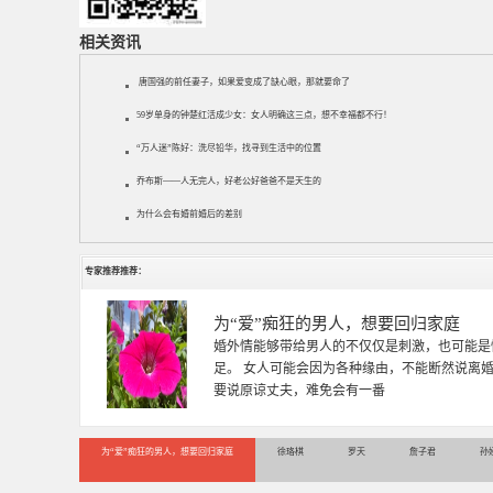
相关资讯
唐国强的前任妻子，如果爱变成了缺心眼，那就要命了
59岁单身的钟楚红活成少女：女人明确这三点，想不幸福都不行！
“万人迷”陈好：洗尽铅华，找寻到生活中的位置
乔布斯——人无完人，好老公好爸爸不是天生的
为什么会有婚前婚后的差别
专家推荐推荐：
徐珞棋
徐珞棋，婚姻家庭咨询师，毕业于重庆师范大学
多年，对婚姻情感分析、恋爱择偶、夫妻关系，
千小时，积累了丰富的咨
为“爱”痴狂的男人，想要回归家庭
徐珞棋
罗天
詹子君
孙