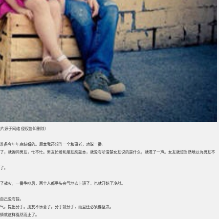
片源于网络 侵权告知删除）
准备今年年底结婚的。原本我还想当一个和事老，劝说一番。
了，就询问男友，忙不忙。男友忙着和朋友刷副本，就没有听清楚女友说的是什么，就嗯了一声。女友就想当然地以为男友不
了。
了战火，一番争吵后，两个人都垂头丧气地去上班了。也就开始了冷战。
自己没有错。
气，提出分手。朋友不乐意了，分手就分手，而且还必须要坚决。
情就这样戛然而止了。