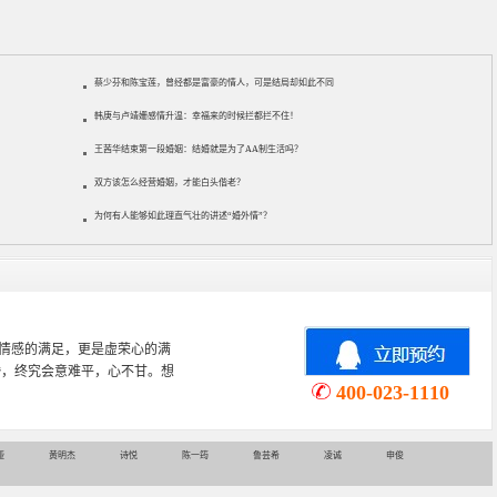
蔡少芬和陈宝莲，曾经都是富豪的情人，可是结局却如此不同
韩庚与卢靖姗感情升温：幸福来的时候拦都拦不住！
王茜华结束第一段婚姻：结婚就是为了AA制生活吗？
双方该怎么经营婚姻，才能白头偕老？
为何有人能够如此理直气壮的讲述“婚外情”？
心理学专业，从事婚姻情感咨询
情感挽回、家庭关系等咨询超过
400-023-1110
娅
黄明杰
诗悦
陈一筠
鲁芸希
凌诚
申俊