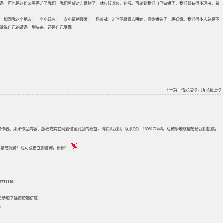
遇。可也是这份公平害苦了我们。我们希望对方做错了，就应该道歉，补偿。可轮到我们自己做错了，我们却有很多理由，希
。如同我这个朋友，一个小疏忽，一次小情绪爆发，一场冷战，让他不愿意去哄她，最终错失了一段姻缘。我们很多人总是不
诉说自己的遭遇。到头来，还是自己受罪。
下一篇：
恰好是你，所以爱上你
来源和作者。如果作品内容、版权或其它问题侵害到您的权益，请联系我们。联系QQ：1805172446，也诚挚地欢迎您给我们投稿，
评估等情感服务！也可点击立即咨询，谢谢！
31110
免费参加
幸福婚婚姻讲座
；
。