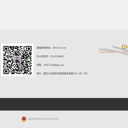
婚姻挽救热线：400-023-1110
办公室电话：023-81366882
邮箱：
1805172446@qq.com
地址：重庆九龙坡区科园四路金果园139-12号（B7）
渝公网安备 50010802002054号