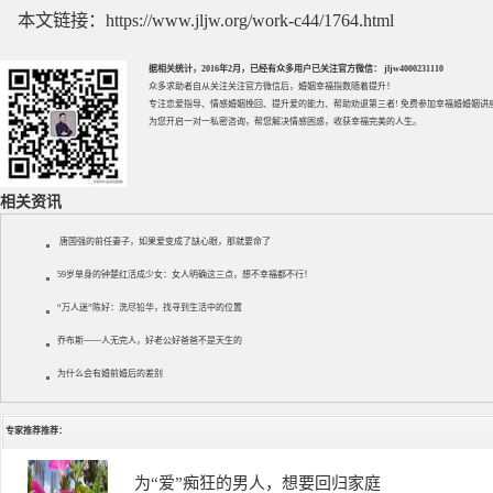
本文链接：
https://www.jljw.org/work-c44/1764.html
据相关统计，2016年2月，已经有众多用户已关注官方微信： jljw4000231110
众多求助者自从关注关注官方微信后，婚姻幸福指数随着提升！
专注
恋爱指导
、
情感婚姻挽回
、提升
爱的能力
、帮助
劝退第三者
! 免费参加
幸福婚婚姻讲
为您开启一对一私密咨询，帮您解决情感困惑，收获幸福完美的人生。
相关资讯
唐国强的前任妻子，如果爱变成了缺心眼，那就要命了
59岁单身的钟楚红活成少女：女人明确这三点，想不幸福都不行！
“万人迷”陈好：洗尽铅华，找寻到生活中的位置
乔布斯——人无完人，好老公好爸爸不是天生的
为什么会有婚前婚后的差别
专家推荐推荐：
徐珞棋