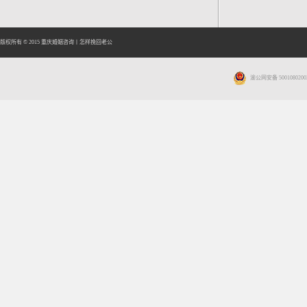
版权所有 © 2015
重庆婚姻咨询
丨
怎样挽回老公
渝公网安备 5001080200