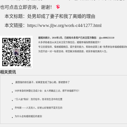
也可点击立即咨询，谢谢！
本文标题：
处男却成了妻子和我了离婚的理由
本文链接：
https://www.jljw.org/work-c44/1277.html
据相关统计，2016年2月，已经有众多用户已关注官方微信： jljw4000231110
众多求助者自从关注关注官方微信后，婚姻幸福指数随着提升！
专注
恋爱指导
、
情感婚姻挽回
、提升
爱的能力
、帮助
劝退第三者
! 免费参加
幸福婚婚姻讲
为您开启一对一私密咨询，帮您解决情感困惑，收获幸福完美的人生。
相关资讯
唐国强的前任妻子，如果爱变成了缺心眼，那就要命了
59岁单身的钟楚红活成少女：女人明确这三点，想不幸福都不行！
“万人迷”陈好：洗尽铅华，找寻到生活中的位置
乔布斯——人无完人，好老公好爸爸不是天生的
为什么会有婚前婚后的差别