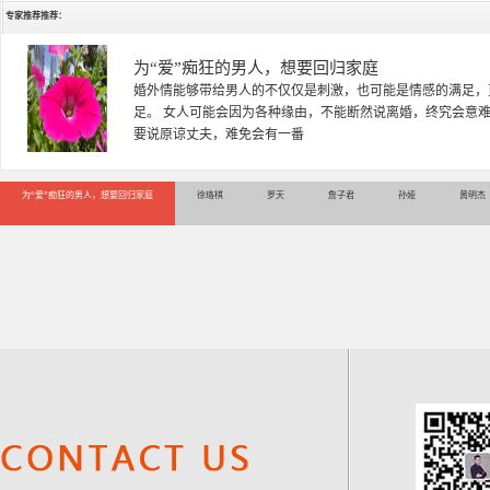
专家推荐推荐：
徐珞棋
徐珞棋，婚姻家庭咨询师，毕业于重庆师范大学心理学专业，
多年，对婚姻情感分析、恋爱择偶、夫妻关系，情感挽回、家
千小时，积累了丰富的咨
为“爱”痴狂的男人，想要回归家庭
徐珞棋
罗天
詹子君
孙娅
黄明杰