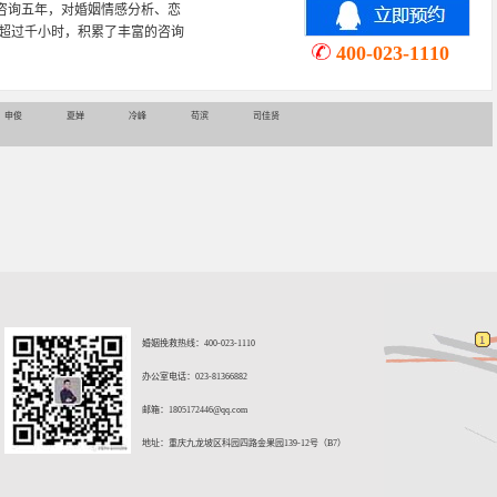
感咨询五年，对婚姻情感分析、恋
超过千小时，积累了丰富的咨询
400-023-1110
申俊
夏婵
冷峰
苟滨
司佳贤
婚姻挽救热线：400-023-1110
办公室电话：023-81366882
邮箱：
1805172446@qq.com
地址：重庆九龙坡区科园四路金果园139-12号（B7）