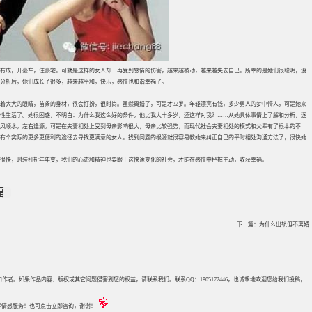
有成，开豪车，住豪宅。可就是这样的女人却一再受到感情的伤害，越来越被动，越来越失去自己。所幸的是她们很聪明，没
分析后，她们成长了很多，越来越平和，快乐，感情也和谐幸福了。
着大大的眼睛，苗条的身材，很会打扮，很时尚。虽然离婚了，可是才32岁。年轻漂亮有钱，多少男人的梦中情人，可是她来
性生活了。她很困惑，不明白：为什么我这么好的条件，他比我大十多岁，还这样对我？……从她具体事情上了解和分析，逐
风顺水，左右逢源。可是在夫妻相处上受到母亲影响很大，母亲比较强势，而现代社会夫妻相处的模式和父辈有了根本的不
有个实际的更多更便利的途径去寻找更满意的女人。找到问题的根源就很容易教她来纠正自己的平时相处沟通方法了，很快她
很快，时装打扮年年变，我们的心态和精神也要跟上这快速变化的社会，才能在感情中把握主动，收获幸福。
福
下一篇：
为什么出轨但不离婚
来源和作者。如果作品内容、版权或其它问题侵害到您的权益，请联系我们。联系QQ：1805172446，也诚挚地欢迎您给我们投稿，
评估等情感服务！也可点击立即咨询，谢谢！