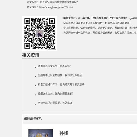
本文标题：
女人年轻漂亮有钱就会感情幸福吗？
本文链接：
https://www.jljw.org/case/227.html
据相关统计，2016年2月，已经有众多用户已关注官方微信： jljw40002
众多求助者自从关注关注官方微信后，婚姻幸福指数随着提升！
专注
恋爱指导
、
情感婚姻挽回
、提升
爱的能力
、帮助
劝退第三者
! 
为您开启一对一私密咨询，帮您解决情感困惑，收获幸福完美的人生
相关资讯
遭遇家暴的女人为什么不离婚？
当婚姻中出现爱的缺失，我们该怎么继续
和老公结婚13年了，他仍然离开了和我孩子!
婚姻这么完美，她为何还要出轨？
老公出轨还对我家暴，该怎么办
婚姻咨询师推荐：
孙娅