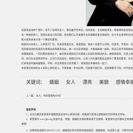
但是我咨询的个案中，有不少这样的女人，像花盛开的年纪，身材苗条，五官精致漂亮，更难得的是还事业
有一再抱怨男人，而是反省自己的问题，找到我们公司来做专业的婚姻恋爱咨询指导，在与专业老师的交流
和大家具体来分享一个典型的案例。
她是杭州本地人，父亲是开厂的，母亲是家庭妇女，家庭富裕。她本人也是开公司的，住豪宅，开豪车。长
找到我咨询时却是因为男朋友经常要背包走，她一次次哀求挽留，才勉强和她一起的，而且已经不再和她有
渐慢慢发现，一切问题的根源在于，她对男女相处的方式思维上的缺失和错误执念。她情商很高，生意上顺
同，现代社会道德多样化，生活方式自由化，网络社交化，让男人对夫妻的相处品质有了更高的要求，并且
打来电话时越来越愉快，平和，并且男朋友已经求婚了，很快就会幸福地在一起了。
年轻漂亮有钱的女人如同上帝的宠儿，手里拿着一手的好牌，可是能不能打好，还是需要学习的。时代变化
关键词：
婚姻
女人
漂亮
美貌
感情幸
上一篇：
女人，你的爱情有价吗？
版权声明:
1、本文为重庆家里家外婚姻家庭咨询中心原创内容，转载或引用请以超链接形式标明本文地址。
2、家里家外 www.jljw.org 所发作品、转载、摘编的文章如果来源于互联网，家里家外会尽量标注
谢谢！
3、如需帮助请拨打400-023-1110，瑜峰团队将为您提供情感挽回、婚姻挽救、劝退第三者、付费