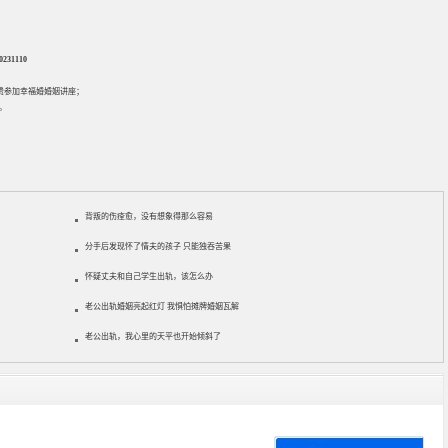
31110
免费参加
幸福婚婚姻讲座
；
。
背叛的伤痊愈，没有想象得那么容易
分手后发现怀了情夫的孩子 只能独吞苦果
怀疑丈夫和自己学生出轨，该怎么办
老公出轨婚姻亮起红灯 我惧怕摊牌婚姻瓦解
老公出轨，我心里的天平也开始倾斜了