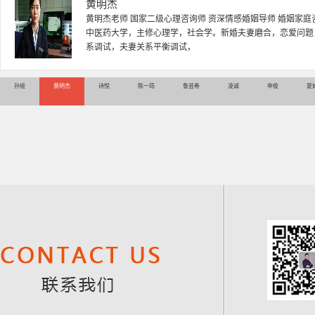
黄明杰
黄明杰老师 国家二级心理咨询师 资深情感婚姻导师 婚姻家庭
中医药大学，主修心理学，社会学。新婚夫妻磨合，恋爱问题
系调试，夫妻关系平衡调试，
孙娅
黄明杰
诗悦
陈一筠
鲁芸希
凌诚
申俊
夏