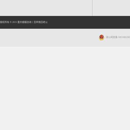
版权所有 © 2015
重庆婚姻咨询
丨
怎样挽回老公
渝公网安备 5001080200