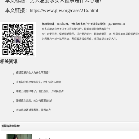
本文标题：
男人总要求女人懂事是什么心理？
本文链接：
https://www.jljw.org/case/216.html
据相关统计，2016年2月，已经有众多用户已关注官方微信： jljw4000231110
众多求助者自从关注关注官方微信后，婚姻幸福指数随着提升！
专注
恋爱指导
、
情感婚姻挽回
、提升
爱的能力
、帮助
劝退第三者
! 免费参加
幸福婚婚姻讲
为您开启一对一私密咨询，帮您解决情感困惑，收获幸福完美的人生。
相关资讯
遭遇家暴的女人为什么不离婚？
当婚姻中出现爱的缺失，我们该怎么继续
和老公结婚13年了，他仍然离开了和我孩子!
婚姻这么完美，她为何还要出轨？
老公出轨还对我家暴，该怎么办
婚姻咨询师推荐：