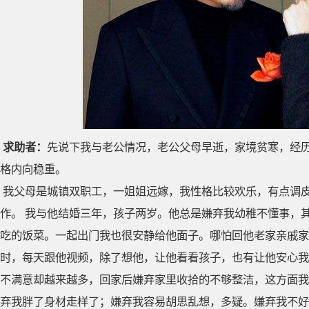
求助者：
先说下我与老公情况，老公父母早逝，家境贫寒，经
格内向稳重。
我父母是城镇双职工，一姐姐远嫁，我性格比较欢乐，有点调
作。 我与他结婚三年，孩子两岁。他总是嫌弃我幼稚不懂事，
吃的饭菜。一起出门我也很安静给他面子。哪怕回他老家亲戚家
时，每天跟他视频，除了想他，让他看看孩子，也有让他安心我
不满意却越来越多，回家后嫌弃家里收拾的不够整洁，这方面我
弃我胖了身材走样了；嫌弃我容易胡思乱想，多疑。嫌弃我不好