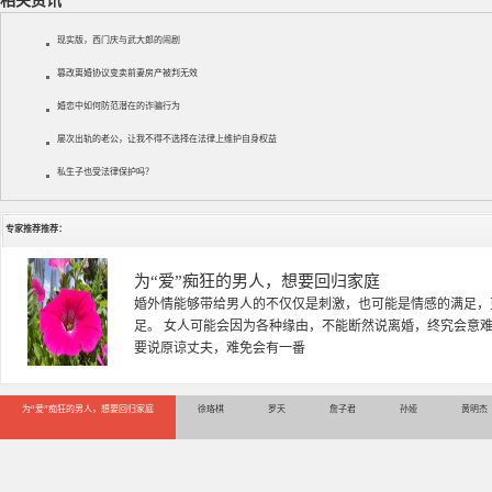
相关资讯
现实版，西门庆与武大郎的闹剧
篡改离婚协议变卖前妻房产被判无效
婚恋中如何防范潜在的诈骗行为
屡次出轨的老公，让我不得不选择在法律上维护自身权益
私生子也受法律保护吗？
专家推荐推荐：
徐珞棋
徐珞棋，婚姻家庭咨询师，毕业于重庆师范大学心理学专业，
多年，对婚姻情感分析、恋爱择偶、夫妻关系，情感挽回、家
千小时，积累了丰富的咨
为“爱”痴狂的男人，想要回归家庭
徐珞棋
罗天
詹子君
孙娅
黄明杰