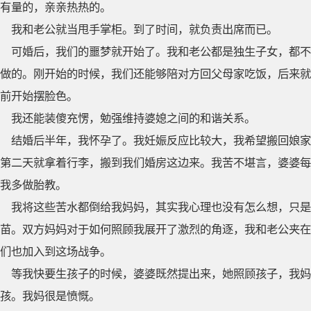
有量的，亲亲热热的。
我和老公就当甩手掌柜。到了时间，就负责出席而已。
可婚后，我们的噩梦就开始了。我和老公都是独生子女，都不
做的。刚开始的时候，我们还能够陪对方回父母家吃饭，后来就
前开始摆脸色。
我还能装傻充愣，勉强维持婆媳之间的和谐关系。
结婚后半年，我怀孕了。我妊娠反应比较大，我希望搬回娘家
第二天就拿着行李，搬到我们婚房这边来。我苦不堪言，婆婆每
我多做胎教。
我将这些苦水都倒给我妈妈，其实我心理也没有怎么想，只
苗。双方妈妈对于如何照顾我展开了激烈的角逐，我和老公夹在
们也加入到这场战争。
等我快要生孩子的时候，婆婆既然提出来，她照顾孩子，我
孩。我妈很是愤慨。