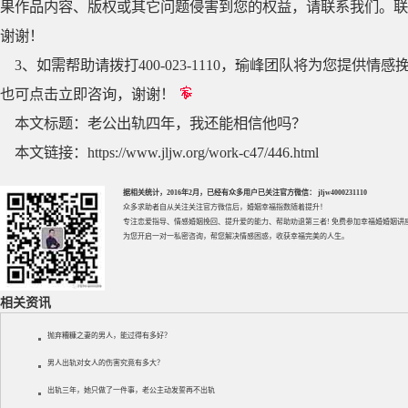
果作品内容、版权或其它问题侵害到您的权益，请联系我们。联系QQ
谢谢！
3、如需帮助请拨打400-023-1110，瑜峰团队将为您提
也可点击立即咨询，谢谢！
本文标题：
老公出轨四年，我还能相信他吗？
本文链接：
https://www.jljw.org/work-c47/446.html
据相关统计，2016年2月，已经有众多用户已关注官方微信： jljw4000231110
众多求助者自从关注关注官方微信后，婚姻幸福指数随着提升！
专注
恋爱指导
、
情感婚姻挽回
、提升
爱的能力
、帮助
劝退第三者
! 免费参加
幸福婚婚姻讲
为您开启一对一私密咨询，帮您解决情感困惑，收获幸福完美的人生。
相关资讯
抛弃糟糠之妻的男人，能过得有多好？
男人出轨对女人的伤害究竟有多大？
出轨三年，她只做了一件事，老公主动发誓再不出轨