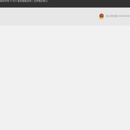
版权所有 © 2015
重庆婚姻咨询
丨
怎样挽回老公
渝公网安备 5001080200