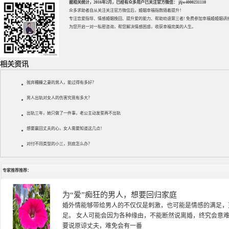
据相关统计，2016年2月，已经有众多用户已关注官方微信： jljw4000231110
众多求助者自从关注关注官方微信后，婚姻幸福指数随着提升！
专注
恋爱指导
、
情感婚姻挽回
、提升
爱的能力
、帮助
劝退第三者
! 免费参加
幸福婚婚姻讲
为您开启一对一私密咨询，帮您解决情感困惑，收获幸福完美的人生。
相关资讯
抛弃糟糠之妻的男人，能过得有多好？
男人出轨对女人的伤害究竟有多大？
出轨三年，她只做了一件事，老公主动发誓再不出轨
想要赢回丈夫的心，女人需要知道这几点！
对付不同类型的小三，到底怎么办？
专家推荐推荐：
徐珞棋
徐珞棋，婚姻家庭咨询师，毕业于重庆师范大学心理学专业，
多年，对婚姻情感分析、恋爱择偶、夫妻关系，情感挽回、家
千小时，积累了丰富的咨