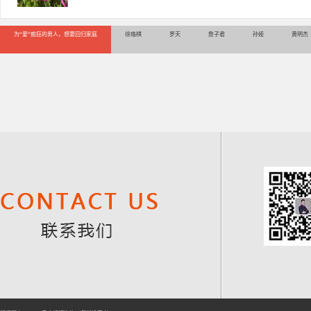
为“爱”痴狂的男人，想要回归家庭
徐珞棋
罗天
詹子君
孙娅
黄明杰