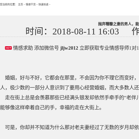
您当前的位置：
主页
>
情感干货
>
快速劝退
>
抛弃糟糠之妻的男人，能
时间：2018-08-11 16:03
情感求助 添加微信号
jljw2012
立即获取专业情感导师1对
婚姻，好与不好，它都会在那里，不会因为你不理它而变好
人，极少数的一部分人意识到了要用心经营婚姻，而大多数人还
走在街上总是会羡慕那些已经满头银发却依然手牵手的“老伴
能够像这样牵着自己的手，幸福的走在大街上。
可是，你却并不知道为什么那对老夫妻经过了无数的岁月却依