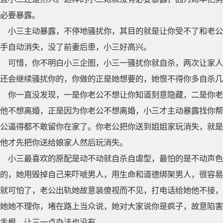
必要暴露。
小三主动暴露，不停地骚扰你，其目的就是让你受不了和老公
手自动消失，没了前妻后患，小三好高兴。
可惜，你不明白小三企图，小三一骚扰你就自杀，两次让家人
还会继续骚扰你的，你做的正是她想要的，她恨不得你多自杀几
你一直没发现，一是你老公不想让你知道刻意隐藏，二是你老
他不想离婚，正是因为你老公不想离婚，小三才主动暴露找你帮
公逼得都不敢留你在家了。你老公把你送到姐姐家玩消失，就是
他才先把你送给娘家人然后玩消失。
小三最喜欢的原配是动不动就自杀自虐型，最怕的是不动声
的，她用毁掉自己来吓唬男人，用生命和道德绑架男人，很容易
就可怕了，老公出轨她故意装傻视而不见，打电话给她他不接，
她她不理你，堵在路上当众说，她对大家说你是疯子，故意陷害
舌根，让三一点办法也没有。