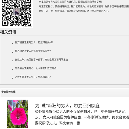
众多求助者自从关注关注官方微信后，婚姻幸福指数随着提升！
专注
恋爱指导
、
情感婚姻挽回
、提升
爱的能力
、帮助
劝退第三者
! 免费参加
幸福婚婚姻讲
为您开启一对一私密咨询，帮您解决情感困惑，收获幸福完美的人生。
相关资讯
抛弃糟糠之妻的男人，能过得有多好？
男人出轨对女人的伤害究竟有多大？
出轨三年，她只做了一件事，老公主动发誓再不出轨
想要赢回丈夫的心，女人需要知道这几点！
对付不同类型的小三，到底怎么办？
专家推荐推荐：
徐珞棋
徐珞棋，婚姻家庭咨询师，毕业于重庆师范大学心理学专业，
多年，对婚姻情感分析、恋爱择偶、夫妻关系，情感挽回、家
千小时，积累了丰富的咨