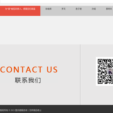
为“爱”痴狂的男人，想要回归家庭
徐珞棋
罗天
詹子君
孙娅
黄明杰
版权所有 © 2015
重庆婚姻咨询
丨
怎样挽回老公