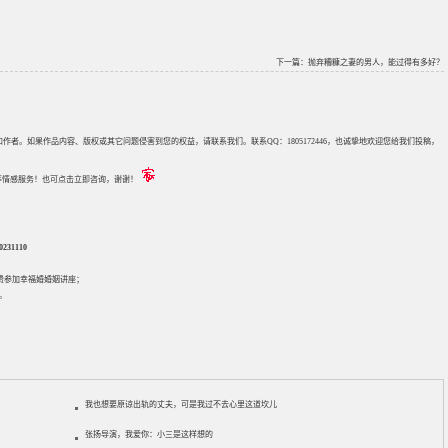
下一篇：
抛弃糟糠之妻的男人，能过得有多好？
来源和作者。如果作品内容、版权或其它问题侵害到您的权益，请联系我们。联系QQ：1805172446，也诚挚地欢迎您给我们投稿，
评估等情感服务！也可点击立即咨询，谢谢！
31110
免费参加
幸福婚婚姻讲座
；
。
我也想要原谅出轨的丈夫，可是我过不去心里这道坎儿
张扬导演，我爱你：小三是这样想的