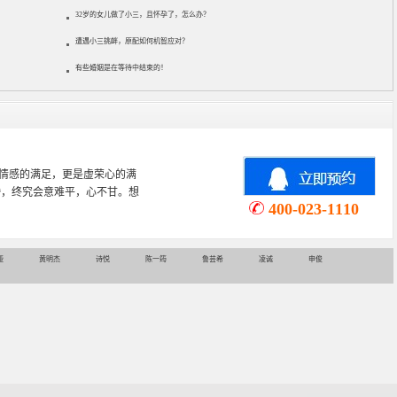
32岁的女儿做了小三，且怀孕了，怎么办？
遭遇小三挑衅，原配如何机智应对？
有些婚姻是在等待中结束的！
心理学专业，从事婚姻情感咨询
情感挽回、家庭关系等咨询超过
400-023-1110
娅
黄明杰
诗悦
陈一筠
鲁芸希
凌诚
申俊