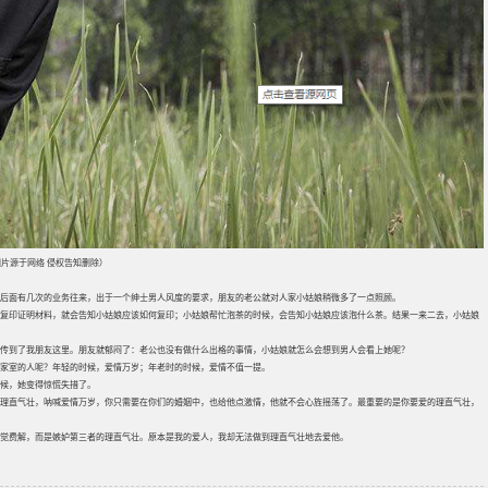
片源于网络 侵权告知删除）
后面有几次的业务往来，出于一个绅士男人风度的要求，朋友的老公就对人家小姑娘稍微多了一点照顾。
复印证明材料，就会告知小姑娘应该如何复印；小姑娘帮忙泡茶的时候，会告知小姑娘应该泡什么茶。结果一来二去，小姑娘
传到了我朋友这里。朋友就郁闷了：老公也没有做什么出格的事情，小姑娘就怎么会想到男人会看上她呢？
家室的人呢？年轻的时候，爱情万岁；年老时的时候，爱情不值一提。
候，她变得惊慌失措了。
理直气壮，呐喊爱情万岁，你只需要在你们的婚姻中，也给他点激情，他就不会心旌摇荡了。最重要的是你要爱的理直气壮，
觉费解，而是嫉妒第三者的理直气壮。原本是我的爱人，我却无法做到理直气壮地去爱他。