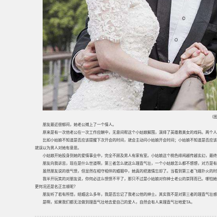
（图
朋友最近很郁闷，她老公摊上了一个情人。
原来是有一次他老公在一次工作应酬中，无意间帮这个小姑娘解围，演绎了英雄救美女的戏码。两个人
比如小姑娘不知道是否应该提醒下次开会的时间，就会主动问小姑娘开会时间；小姑娘不知道是否应该
就误以为男人对她有意思。
小姑娘开始投身到她的爱情事业中，完全不顾及男人有家有室。小姑娘这个桃色绯闻越传越玄幻，最终
朋友向我诉苦，现在是什么世道啊，第三者怎么就这么理直气壮，一个小姑娘怎么都不想想，对方是有
虽然朋友说的很气愤，但显然在相守相伴的婚姻中，她真的把激情忘却了。当看到第三者飞蛾扑火的时
我半开玩笑的对朋友说，你何必这么愤愤不平了，那只不过是小姑娘对你绅士老公的崇拜而已。哪怕她
更何况还是名正言顺呢？
朋友听了若有所悟，结婚这么多年，我是否忘记了我老公他的绅士。其实我不是对第三者的理直气壮感
是啊，如果我们都无法做到理直气壮地去爱自己的爱人，自然会有人来理直气壮地爱TA。