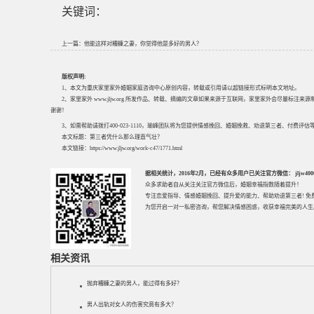
关键词：
上一篇：
他能这样对糟糠之妻，你觉得他是多好的男人？
版权声明:
1、本文为重庆家里家外婚姻家庭咨询中心原创内容，转载或引用请以超链接形式标明本文地址。
2、家里家外 www.jljw.org 所发作品、转载、摘编的文章如果来源于互联网，家里家外会尽量标注
谢谢！
3、如需帮助请拨打400-023-1110，瑜峰团队将为您提供情感挽回、婚姻挽救、劝退第三者、付费
本文标题：
第三者凭什么那么理直气壮？
本文链接：
https://www.jljw.org/work-c47/1771.html
据相关统计，2016年2月，已经有众多用户已关注官方微信： jljw40002
众多求助者自从关注关注官方微信后，婚姻幸福指数随着提升！
专注
恋爱指导
、
情感婚姻挽回
、提升
爱的能力
、帮助
劝退第三者
! 
为您开启一对一私密咨询，帮您解决情感困惑，收获幸福完美的人生
相关资讯
抛弃糟糠之妻的男人，能过得有多好？
男人出轨对女人的伤害究竟有多大？