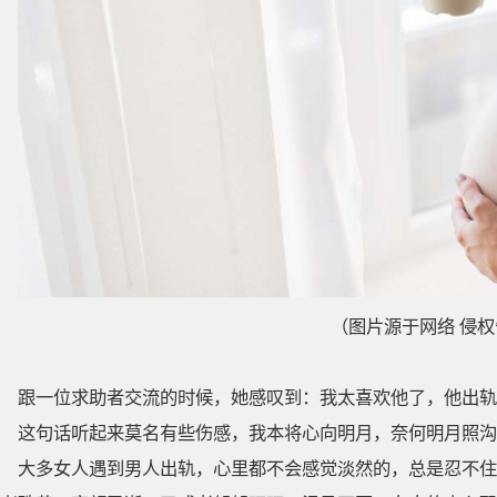
（图片源于网络 侵
跟一位求助者交流的时候，她感叹到：我太喜欢他了，他出轨
这句话听起来莫名有些伤感，我本将心向明月，奈何明月照
大多女人遇到男人出轨，心里都不会感觉淡然的，总是忍不住