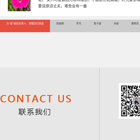
要说原谅丈夫，难免会有一番
为“爱”痴狂的男人，想要回归家庭
徐珞棋
罗天
詹子君
孙娅
黄明杰