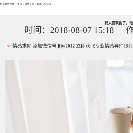
您当前的位置：
主页
>
情感干货
>
外遇行为矫治
>
我太喜欢他了，他
时间：2018-08-07 15:18
情感求助 添加微信号
jljw2012
立即获取专业情感导师1对