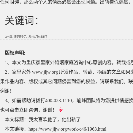
任何阻碍，那么两个人的情感必然会出现问题。出轨看似偶然，
关键词：
上一篇：
妻子怀孕了，男人就可以出轨了
版权声明:
1、本文为重庆家里家外婚姻家庭咨询中心原创内容，转载或
2、家里家外 www.jljw.org 所发作品、转载、摘编的
果作品内容、版权或其它问题侵害到您的权益，请联系我们。联系QQ
谢谢！
3、如需帮助请拨打400-023-1110，瑜峰团队将为您提
也可点击立即咨询，谢谢！
本文标题：
我太喜欢他了，他出轨了
本文链接：
https://www.jljw.org/work-c46/1963.html