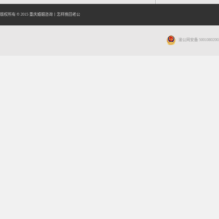
版权所有 © 2015
重庆婚姻咨询
丨
怎样挽回老公
渝公网安备 5001080200