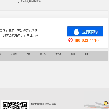
老公出轨,我也想报复他
心理学专业，从事婚姻情感咨询
情感挽回、家庭关系等咨询超过
400-023-1110
娅
黄明杰
诗悦
陈一筠
鲁芸希
凌诚
申俊
婚姻挽救热线：400-023-1110