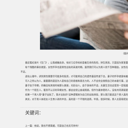
（图片
最近看纪录片《生门》，让我感触良多。有好几位孕妈妈冒着生命的危险，拼生男孩。只是因为家里重
有个残酷的事实就是，女性怀孕也是男性出轨的高发时期。虽然我们可以为男人找千百种理由，女性在
不足。
进化心理中，讲到男性需要尽可能多的投资，才可能将自己的遗传基因传递下去。妻子的怀孕就意味着
可人之所以为人，最重要的是因为人是有自己的思维和意志力的。人不会完全按照自己的本能行事，这
妻子处于孕期，的确没有其他时候那么美丽，光彩动人。由于身体的不适，夫妻生活也会受到一定程度
作为一个陌生人，看到不认识的孕期女性，都会自觉让座或照顾。但作为最亲密的人，没有共同滴接爱
如果一个男人用“妻子出轨了，我才出轨的”这种逻辑来为自己的出轨辩驳，那么我只能说这个男人真
其实，对于男人体验女人生育小孩的辛苦，真的是一个不错的选择。毕竟，很多时候，男人太容易把女
关键词：
上一篇：
他说，我也不想离婚，可是自己也无可奈何！