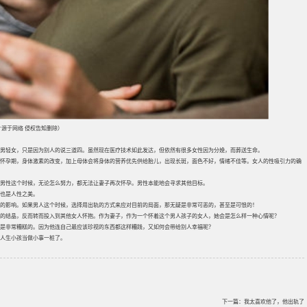
源于网络 侵权告知删除）
男轻女，只是因为别人的说三道四。虽然现在医疗技术如此发达，但依然有很多女性因为分娩，而葬送生命。
怀孕期，身体激素的改变，加上母体会将身体的营养优先供给胎儿，出现长斑，面色不好，情绪不佳等。女人的性吸引力的确
男性这个时候，无论怎么努力，都无法让妻子再次怀孕。男性本能地会寻求其他目标。
也是人性之美。
的影响。如果男人这个时候，选择用出轨的方式来应对目前的局面，那无疑是非常可恶的，甚至是可恨的！
的结晶，反而转而投入到其他女人怀抱。作为妻子，作为一个怀着这个男人孩子的女人，她会是怎么样一种心情呢？
的是非常糟糕的。因为他连自己最应该珍视的东西都这样糟践，又如何会带给别人幸福呢？
人生小孩当做小事一桩了。
下一篇：
我太喜欢他了，他出轨了