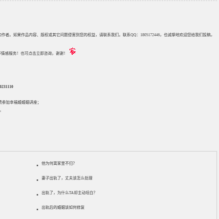
来源和作者。如果作品内容、版权或其它问题侵害到您的权益，请联系我们。联系QQ：1805172446，也诚挚地欢迎您给我们投稿，
评估等情感服务！也可点击立即咨询，谢谢！
31110
免费参加
幸福婚婚姻讲座
；
。
他为何离家里不归？
妻子出轨了，丈夫该怎么处理
出轨了，为什么TA却主动坦白？
出轨后的婚姻该如何修复