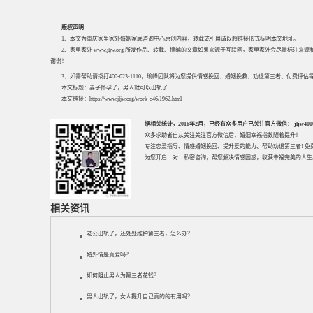
版权声明:
1、本文为重庆家里家外婚姻家庭咨询中心原创内容，转载或引用请以超链接形式标明本文地址。
2、家里家外 www.jljw.org 所发作品、转载、摘编的文章如果来源于互联网，家里家外会尽量标注
谢谢！
3、如需帮助请拨打400-023-1110，瑜峰团队将为您提供情感挽回、婚姻挽救、劝退第三者、付费
本文标题：
妻子怀孕了，男人就可以出轨了
本文链接：
https://www.jljw.org/work-c46/1962.html
据相关统计，2016年2月，已经有众多用户已关注官方微信： jljw40002
众多求助者自从关注关注官方微信后，婚姻幸福指数随着提升！
专注
恋爱指导
、
情感婚姻挽回
、提升
爱的能力
、帮助
劝退第三者
! 
为您开启一对一私密咨询，帮您解决情感困惑，收获幸福完美的人生
相关资讯
老公出轨了，还处处维护第三者，怎么办？
婚外情是真爱吗？
如何阻止男人为第三者花钱？
男人出轨了，女人提升自己真的的有用吗？