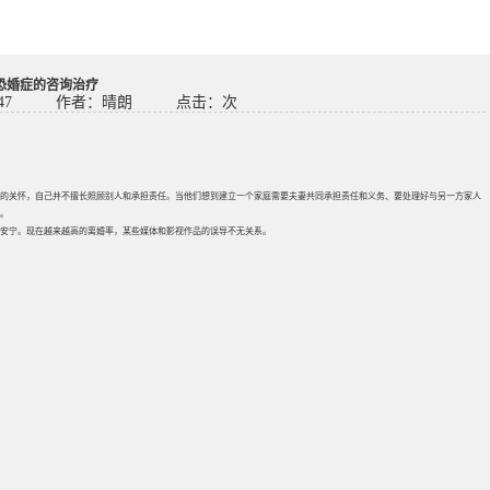
恐婚症的咨询治疗
47
作者：晴朗
点击：
次
人的关怀，自己并不擅长照顾别人和承担责任。当他们想到建立一个家庭需要夫妻共同承担责任和义务、要处理好与另一方家人
。
安宁。现在越来越高的离婚率，某些媒体和影视作品的误导不无关系。