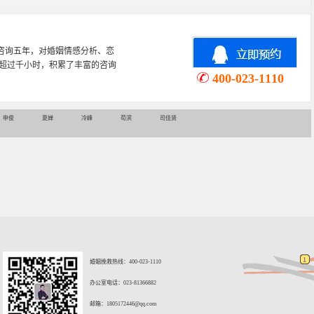
感咨询五年，对婚姻情感分析、恋
超过千小时，积累了丰富的咨询
400-023-1110
申俊
夏婵
冷峰
苟滨
司佳贤
婚姻挽救热线：400-023-1110
办公室电话：023-81366882
邮箱：
1805172446@qq.com