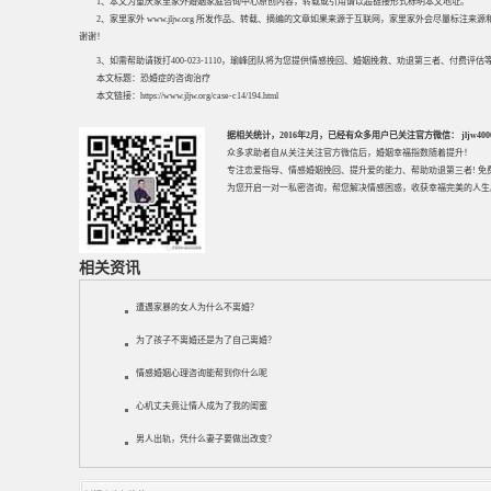
1、本文为重庆家里家外婚姻家庭咨询中心原创内容，转载或引用请以超链接形式标明本文地址。
2、家里家外 www.jljw.org 所发作品、转载、摘编的文章如果来源于互联网，家里家外会尽量标注
谢谢！
3、如需帮助请拨打400-023-1110，瑜峰团队将为您提供情感挽回、婚姻挽救、劝退第三者、付费
本文标题：
恐婚症的咨询治疗
本文链接：
https://www.jljw.org/case-c14/194.html
据相关统计，2016年2月，已经有众多用户已关注官方微信： jljw40002
众多求助者自从关注关注官方微信后，婚姻幸福指数随着提升！
专注
恋爱指导
、
情感婚姻挽回
、提升
爱的能力
、帮助
劝退第三者
! 
为您开启一对一私密咨询，帮您解决情感困惑，收获幸福完美的人生
相关资讯
遭遇家暴的女人为什么不离婚？
为了孩子不离婚还是为了自己离婚？
情感婚姻心理咨询能帮到你什么呢
心机丈夫竟让情人成为了我的闺蜜
男人出轨，凭什么妻子要做出改变？