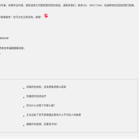
来源和作者。如果作品内容、版权或其它问题侵害到您的权益，请联系我们。联系QQ：1805172446，也诚挚地欢迎您给我们投稿，
评估等情感服务！也可点击立即咨询，谢谢！
31110
免费参加
幸福婚婚姻讲座
；
。
背叛的伤痊愈，没有想象得那么容易
恐婚症的咨询治疗
你为什么对我下手那么狠？
丈夫出轨了却不愿离婚这里有什么不可告人的秘密
婚姻中的道德，还要坚守吗？