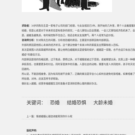
求助者：
34岁的陈先生是一家电子公司的部门经理，与女友相恋已5年。刚开始的几年里，两个人谈着甜
结婚，但是心底里对于未来却总是有很多的担忧；一会儿害怕以后会离婚，一会儿又害怕经济危机来了，会
是，越着急越焦虑，有时候控制不住自己，他还会和女友发脾气，两个人经常为此吵架。
咨询师分析：
针对陈先生的问题，分析他恐婚的原因，主要是外部原因和内部原因。
外部的原因是他担心未来的经济状况。这个建议他做个未来10年的家庭支出预算和收入目标。
其次是周围人的高离婚率的影响。要让他明白婚姻其实是爱情的保护，婚姻是一双鞋，合不合适只有自己指
婚症”的最佳方法。
内部原因是他的性格因素，过于焦虑，想得过多。对于婚姻或者过于悲观，或者期望太高，实质上是一种模
承担责任，也需要更多的付出，同时享受其中的乐趣。人是社会的动物，需要与爱人共同陪伴，孩子的天伦
回避的。
所以说，不能因噎废食，因为有风险就不去做了，正确的做法是学会小心如何去避免吃饭噎着，如果噎着了
样处理，对待，应该怎样寻求帮助。
做好走入婚姻，经营幸福婚姻生活的准备才是消除恐惧心理的做好办法。
关键词：
恐婚
结婚恐惧
大龄未婚
上一篇：
情感婚姻心理咨询能帮到你什么呢
版权声明: