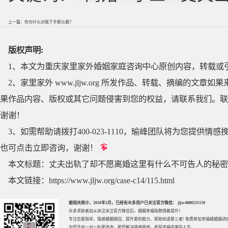
上一篇：
你为什么对我下手那么狠？
版权声明:
1、本文为重庆家里家外婚姻家庭咨询中心原创内容，转载或
2、家里家外 www.jljw.org 所发作品、转载、摘编的
果作品内容、版权或其它问题侵害到您的权益，请联系我们。联系QQ
谢谢！
3、如需帮助请拨打400-023-1110，瑜峰团队将为您提
也可点击立即咨询，谢谢！
本文标题：
丈夫出轨了却不愿离婚这里有什么不可告人的秘密
本文链接：
https://www.jljw.org/case-c14/115.html
据相关统计，2016年2月，已经有众多用户已关注官方微信： jljw4000231110
众多求助者自从关注关注官方微信后，婚姻幸福指数随着提升！
专注
恋爱指导
、
情感婚姻挽回
、提升
爱的能力
、帮助
劝退第三者
! 免费参加
幸福婚婚姻讲
为您开启一对一私密咨询，帮您解决情感困惑，收获幸福完美的人生。