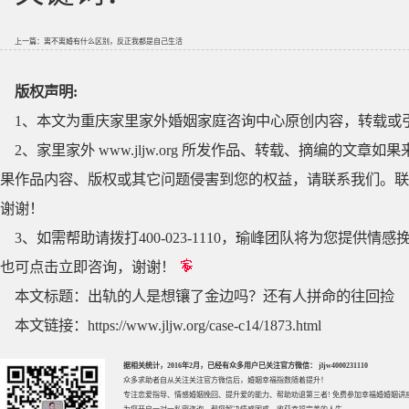
上一篇：
离不离婚有什么区别，反正我都是自己生活
版权声明:
1、本文为重庆家里家外婚姻家庭咨询中心原创内容，转载或
2、家里家外 www.jljw.org 所发作品、转载、摘编的
果作品内容、版权或其它问题侵害到您的权益，请联系我们。联系QQ
谢谢！
3、如需帮助请拨打400-023-1110，瑜峰团队将为您提
也可点击立即咨询，谢谢！
本文标题：
出轨的人是想镶了金边吗？还有人拼命的往回捡
本文链接：
https://www.jljw.org/case-c14/1873.html
据相关统计，2016年2月，已经有众多用户已关注官方微信： jljw4000231110
众多求助者自从关注关注官方微信后，婚姻幸福指数随着提升！
专注
恋爱指导
、
情感婚姻挽回
、提升
爱的能力
、帮助
劝退第三者
! 免费参加
幸福婚婚姻讲