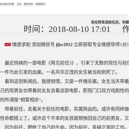
您当前的位置：
主页
>
案例分析
>
情感疏导
>
现任转变成前任后，你都
时间：2018-08-10 17:01
情感求助 添加微信号
jljw2012
立即获取专业情感导师1对
最近热映的一部电影《再见前任3》，引来了无数的现任与前
一件为此引发的血案。一名风华正茂的女生被当街刺死了。
看到这则新闻后，我很惋惜，又是一件情杀案。女生当天带着
己的现男友也带着前女友去看这部电影，影院门口双方戏剧性的
的所谓是“相爱相杀”。
带着前任，去看关于前任的电影，实属狗血的。或许有同样做
性命都搭上了。或许这个不幸的女孩是想挽回自己的前男友，又
因为前任，牺牲了自己的生命。因为前任，丢掉正常的工作。