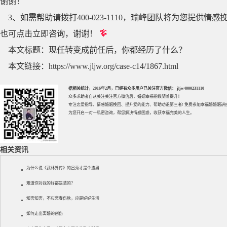
谢谢！
3、如需帮助请拨打400-023-1110，瑜峰团队将为您提
也可点击立即咨询，谢谢！
本文标题：
现任转变成前任后，你都经历了什么？
本文链接：
https://www.jljw.org/case-c14/1867.html
据相关统计，2016年2月，已经有众多用户已关注官方微信： jljw4000231110
众多求助者自从关注关注官方微信后，婚姻幸福指数随着提升！
专注
恋爱指导
、
情感婚姻挽回
、提升
爱的能力
、帮助
劝退第三者
! 免费参加
幸福婚婚姻讲
为您开启一对一私密咨询，帮您解决情感困惑，收获幸福完美的人生。
相关资讯
为什么说《武林外传》的吕秀才是个渣男
难道你对我的好都是装的？
知否知否，不应悲春伤秋，应是好好生活
如何走出离婚的创伤