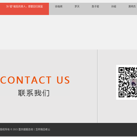
为“爱”痴狂的男人，想要回归家庭
徐珞棋
罗天
詹子君
孙娅
黄明杰
版权所有 © 2015
重庆婚姻咨询
丨
怎样挽回老公