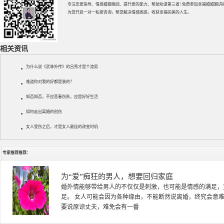
专注
恋爱指导
、
情感婚姻挽回
、提升
爱的能力
、帮助
劝退第三者
! 免费参加
幸福婚婚姻讲
为您开启一对一私密咨询，帮您解决情感困惑，收获幸福完美的人生。
相关资讯
为什么说《武林外传》的吕秀才是个渣男
难道你对我的好都是装的？
知否知否，不应悲春伤秋，应是好好生活
如何走出离婚的创伤
女人受伤之后，才是女人最佳的改变时机
专家推荐推荐：
徐珞棋
徐珞棋，婚姻家庭咨询师，毕业于重庆师范大学心理学专业，
多年，对婚姻情感分析、恋爱择偶、夫妻关系，情感挽回、家
千小时，积累了丰富的咨