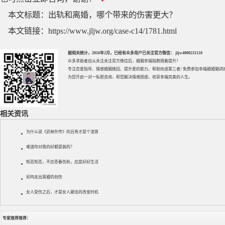
本文标题：
出轨和离婚，哪个带来的伤害更大？
本文链接：
https://www.jljw.org/case-c14/1781.html
据相关统计，2016年2月，已经有众多用户已关注官方微信： jljw4000231110
众多求助者自从关注关注官方微信后，婚姻幸福指数随着提升！
专注
恋爱指导
、
情感婚姻挽回
、提升
爱的能力
、帮助
劝退第三者
! 免费参加
幸福婚婚姻讲
为您开启一对一私密咨询，帮您解决情感困惑，收获幸福完美的人生。
相关资讯
为什么说《武林外传》的吕秀才是个渣男
难道你对我的好都是装的？
知否知否，不应悲春伤秋，应是好好生活
如何走出离婚的创伤
女人受伤之后，才是女人最佳的改变时机
专家推荐推荐：