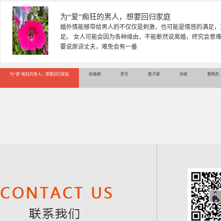
徐珞棋
徐珞棋，婚姻家庭咨询师，毕业于重庆师范大学心理学专业，
多年，对婚姻情感分析、恋爱择偶、夫妻关系，情感挽回、家
千小时，积累了丰富的咨
为“爱”痴狂的男人，想要回归家庭
徐珞棋
罗天
詹子君
孙娅
黄明杰