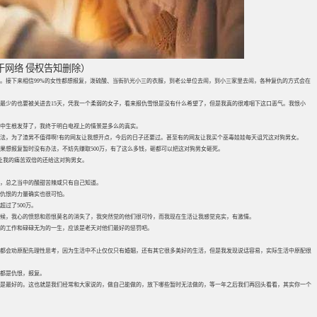
于网络 侵权告知删除）
。接下来相信99%的女性都想报复，泼硫酸、当街扒光小三的衣服，到老公单位去闹，到小三家里去闹，各种复仇的方式会在
最少的也要被关进去15天，凭我一个柔弱的女子，看来报仇雪恨是没有什么希望了，但是我真的很难咽下这口恶气。我恨小
中生根发芽了，我终于明白电视上的情景是多么的真实。
法，为了渣男不值得啊!有的网友让我想开点，今后的日子还要过。甚至有的网友让我买个巫毒娃娃每天诅咒这对狗男女。
果想报复暂时没有办法，不妨先赚取500万，有了这么多钱，砸都可以把这对狗男女砸死。
让我的痛苦双倍的还给这对狗男女。
，总之当中的酸甜苦辣咸只有自己知道。
仇恨的力量确实也很可怕。
过了500万。
时候，我心的愤怒和怨恨莫名的消失了，我突然觉的他们很可怜，而我现在生活让我感觉充实，有激情。
的工作和碌碌无为的一生，应该是老天对他们最好的惩罚吧。
都会劝原配先理性思考，因为生活中不止仅仅只有婚姻，还有其它很多美好的生活，但是我发现说话容易，实际生活中原配很
都是仇恨，报复。
是最好的。这也就是我们经常和大家说的，做自己能做的，放下哪些暂时无法做的，等一年之后我们再回头看看，其实你一个