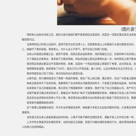
（图片源
得知老公出轨的消息之后，相信大部分姐妹们都不愿意相信这是真的。但是这一切既定事实是无法改变
脑袋里闪过。
当我得知自己的老公出轨时，虽然不是专业的法律人士，但是我知道以上的报复行大部分都是违法的，
三，她破坏了我的家庭。我很老公，为什么这么不争气，管不住自己的裤门拉链。
当老公向我提出离婚之后，虽然不愿意，但是还是走进民政局，领好离婚证之后，仇恨的种子也在我心
为了报复这对狗男女，我求助于万能的网络，网友的回复让我也足够再吐血一次，有的网友让我不要违
我觉得这些建议都没法平息我的愤怒，结果，还是有一个网友的回复让我看到了希望，这位网友说，如
我想想很有道理，假如我有了500万，我自己可以不用出面，雇人去闹，让这对狗男女无法正常生活，
我突然感觉自己有了目标，奔向目标的动力就是仇恨。
从那天起，努力赚钱就成为了我唯一热爱的事情。我在广场上练过摊，摆过夜市，也去广州批发过服装
每每当我坚持不下去的时候，我都想到了这对狗男女冲着我笑的样子，于是我又坚强的站起来。有时候
后来我有了自己的服装店铺，我又抓住了韩国服饰的一波潮流，我终于有了自己的服装公司，资产早已超
当我开着宝马路过老旧的房子，看着这对“狗男女”每天下班拖着疲惫的身体，骑着自行车进入房子的
而且现在追求我的优秀男士不在少数。我觉得没有必要再为这对狗男女进行报复了而苟且的生活。繁重
家里家外婚姻情感咨询师：
这个故事让我感触也很深，作为专业的情感咨询师，每每妻子求助丈夫出轨问题的时候，大多数咨询师
难做到。
当你真正处在老公或者老婆出轨的时候，心情不可能平静的去理性思考，满脑子和上文中的主角一样，
上文中的主角虽然没有理性思考，动机也缺乏正能量，但是行为确实理性思维的行为，最后得到结果也
人的努力也同样精彩。