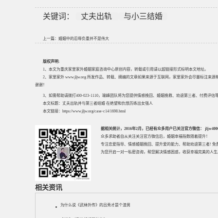
关键词：
丈夫出轨
与小三结婚
上一篇：
婚姻中的忍辱负重并不是伟大
版权声明:
1、本文为重庆家里家外婚姻家庭咨询中心原创内容，转载或引用请以超链接形式标明本文地址。
2、家里家外 www.jljw.org 所发作品、转载、摘编的文章如果来源于互联网，家里家外会尽量标注
谢谢！
3、如需帮助请拨打400-023-1110，瑜峰团队将为您提供情感挽回、婚姻挽救、劝退第三者、付费
本文标题：
丈夫出轨并与第三者结婚 在绝望和仇恨历练出女强人
本文链接：
https://www.jljw.org/case-c14/1698.html
据相关统计，2016年2月，已经有众多用户已关注官方微信： jljw40002
众多求助者自从关注关注官方微信后，婚姻幸福指数随着提升！
专注
恋爱指导
、
情感婚姻挽回
、提升
爱的能力
、帮助
劝退第三者
! 
为您开启一对一私密咨询，帮您解决情感困惑，收获幸福完美的人生
相关资讯
为什么说《武林外传》的吕秀才是个渣男