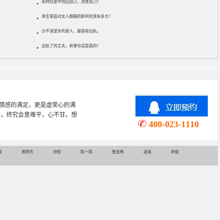
如何在爱中找回自己，改变自己?
原生家庭对女人婚姻的影响究竟有多大？
分不清里外的男人，最容易出轨。
出轨了的丈夫，有哪句话是真的?
心理学专业，从事婚姻情感咨询
情感挽回、家庭关系等咨询超过
400-023-1110
娅
黄明杰
诗悦
陈一筠
鲁芸希
凌诚
申俊