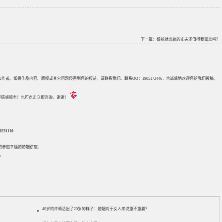
下一篇：
婚前就出轨的丈夫还值得我留恋吗？
来源和作者。如果作品内容、版权或其它问题侵害到您的权益，请联系我们。联系QQ：1805172446，也诚挚地欢迎您给我们投稿，
评估等情感服务！也可点击立即咨询，谢谢！
31110
免费参加
幸福婚婚姻讲座
；
。
40岁的许晴活出了20岁的样子：婚姻对于女人来说重不重要？