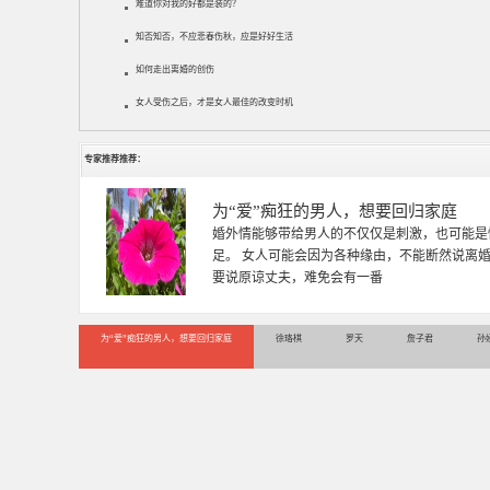
难道你对我的好都是装的？
知否知否，不应悲春伤秋，应是好好生活
如何走出离婚的创伤
女人受伤之后，才是女人最佳的改变时机
专家推荐推荐：
徐珞棋
徐珞棋，婚姻家庭咨询师，毕业于重庆师范大学
多年，对婚姻情感分析、恋爱择偶、夫妻关系，
千小时，积累了丰富的咨
为“爱”痴狂的男人，想要回归家庭
徐珞棋
罗天
詹子君
孙