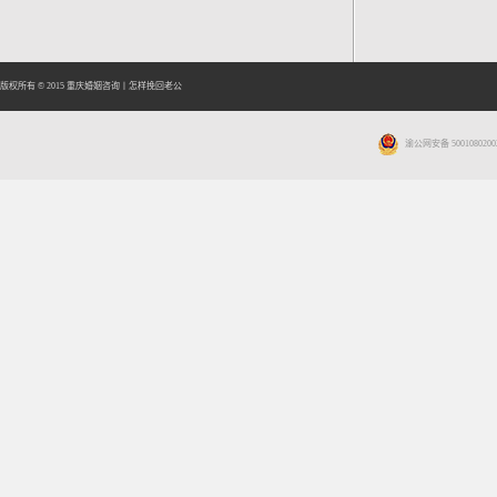
版权所有 © 2015
重庆婚姻咨询
丨
怎样挽回老公
渝公网安备 5001080200