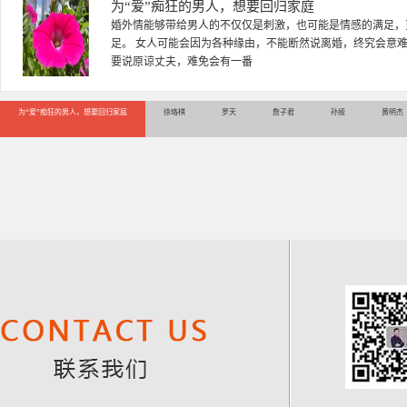
徐珞棋
徐珞棋，婚姻家庭咨询师，毕业于重庆师范大学心理学专业，
多年，对婚姻情感分析、恋爱择偶、夫妻关系，情感挽回、家
千小时，积累了丰富的咨
为“爱”痴狂的男人，想要回归家庭
徐珞棋
罗天
詹子君
孙娅
黄明杰