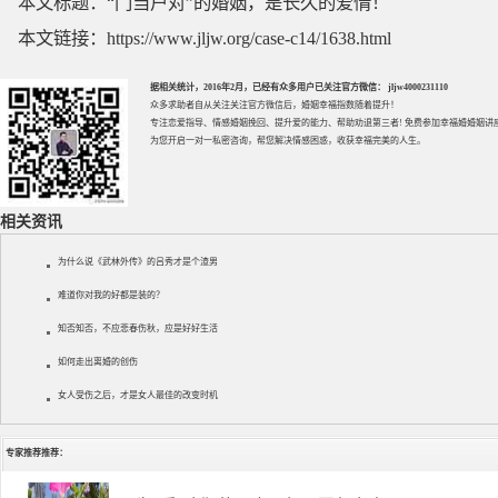
本文标题：
“门当户对”的婚姻，是长久的爱情！
本文链接：
https://www.jljw.org/case-c14/1638.html
据相关统计，2016年2月，已经有众多用户已关注官方微信： jljw4000231110
众多求助者自从关注关注官方微信后，婚姻幸福指数随着提升！
专注
恋爱指导
、
情感婚姻挽回
、提升
爱的能力
、帮助
劝退第三者
! 免费参加
幸福婚婚姻讲
为您开启一对一私密咨询，帮您解决情感困惑，收获幸福完美的人生。
相关资讯
为什么说《武林外传》的吕秀才是个渣男
难道你对我的好都是装的？
知否知否，不应悲春伤秋，应是好好生活
如何走出离婚的创伤
女人受伤之后，才是女人最佳的改变时机
专家推荐推荐：