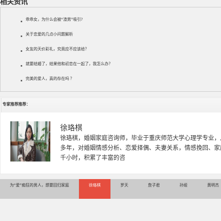
相关资讯
乖乖女，为什么会被“渣男”吸引?
关于恋爱的几点小问题解析
女友的天价彩礼，究竟应不应该给？
就要结婚了，结果他和初恋在一起了，我怎么办？
完美的爱人，真的存在吗 ？
专家推荐推荐：
徐珞棋
徐珞棋，婚姻家庭咨询师，毕业于重庆师范大学心理学专业，
多年，对婚姻情感分析、恋爱择偶、夫妻关系，情感挽回、家
千小时，积累了丰富的咨
为“爱”痴狂的男人，想要回归家庭
徐珞棋
罗天
詹子君
孙娅
黄明杰