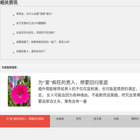
相关资讯
乖乖女，为什么会被“渣男”吸引?
关于恋爱的几点小问题解析
女友的天价彩礼，究竟应不应该给？
就要结婚了，结果他和初恋在一起了，我怎么办？
完美的爱人，真的存在吗 ？
专家推荐推荐：
徐珞棋
徐珞棋，婚姻家庭咨询师，毕业于重庆师范大学心理学专业，
多年，对婚姻情感分析、恋爱择偶、夫妻关系，情感挽回、家
千小时，积累了丰富的咨
为“爱”痴狂的男人，想要回归家庭
徐珞棋
罗天
詹子君
孙娅
黄明杰