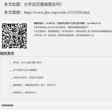
本文标题：
分手后还要做朋友吗？
本文链接：
https://www.jljw.org/work-c53/1959.html
据相关统计，2016年2月，已经有众多用户已关注官方微信： jljw4000231110
众多求助者自从关注关注官方微信后，婚姻幸福指数随着提升！
专注
恋爱指导
、
情感婚姻挽回
、提升
爱的能力
、帮助
劝退第三者
! 免费参加
幸福婚婚姻讲
为您开启一对一私密咨询，帮您解决情感困惑，收获幸福完美的人生。
相关资讯
乖乖女，为什么会被“渣男”吸引?
关于恋爱的几点小问题解析
女友的天价彩礼，究竟应不应该给？
就要结婚了，结果他和初恋在一起了，我怎么办？
完美的爱人，真的存在吗 ？
专家推荐推荐：