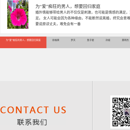
徐珞棋
徐珞棋，婚姻家庭咨询师，毕业于重庆师范大学心理学专业，
多年，对婚姻情感分析、恋爱择偶、夫妻关系，情感挽回、家
千小时，积累了丰富的咨
为“爱”痴狂的男人，想要回归家庭
徐珞棋
罗天
詹子君
孙娅
黄明杰