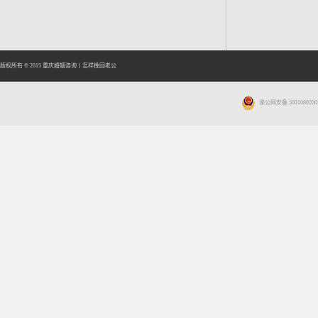
版权所有 © 2015
重庆婚姻咨询
丨
怎样挽回老公
渝公网安备 5001080200