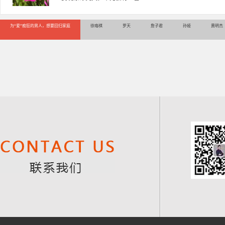
为“爱”痴狂的男人，想要回归家庭
徐珞棋
罗天
詹子君
孙娅
黄明杰