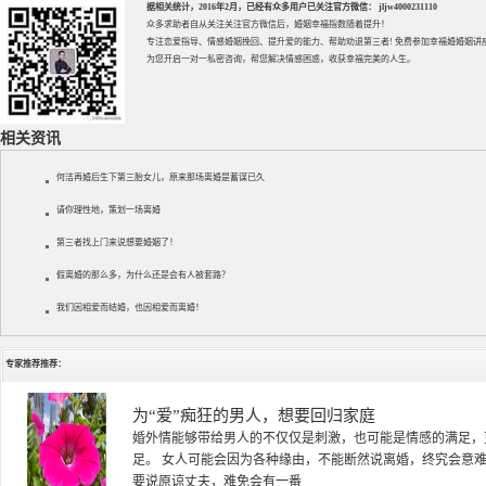
据相关统计，2016年2月，已经有众多用户已关注官方微信： jljw4000231110
众多求助者自从关注关注官方微信后，婚姻幸福指数随着提升！
专注
恋爱指导
、
情感婚姻挽回
、提升
爱的能力
、帮助
劝退第三者
! 免费参加
幸福婚婚姻讲
为您开启一对一私密咨询，帮您解决情感困惑，收获幸福完美的人生。
相关资讯
何洁再婚后生下第三胎女儿，原来那场离婚是蓄谋已久
请你理性地，策划一场离婚
第三者找上门来说想要婚姻了！
假离婚的那么多，为什么还是会有人被套路？
我们因相爱而结婚，也因相爱而离婚！
专家推荐推荐：
徐珞棋
徐珞棋，婚姻家庭咨询师，毕业于重庆师范大学心理学专业，
多年，对婚姻情感分析、恋爱择偶、夫妻关系，情感挽回、家
千小时，积累了丰富的咨