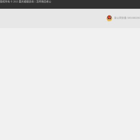
版权所有 © 2015
重庆婚姻咨询
丨
怎样挽回老公
渝公网安备 5001080200