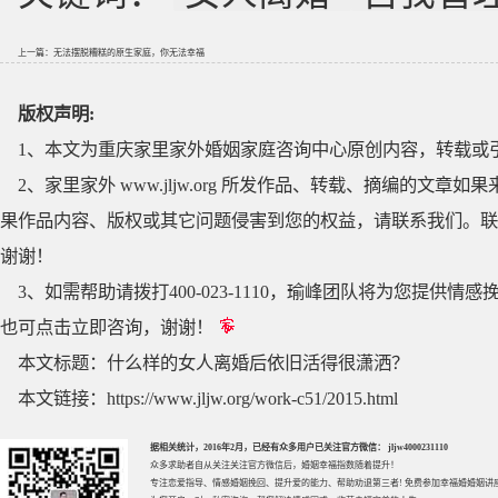
上一篇：
无法摆脱糟糕的原生家庭，你无法幸福
版权声明:
1、本文为重庆家里家外婚姻家庭咨询中心原创内容，转载或
2、家里家外 www.jljw.org 所发作品、转载、摘编的
果作品内容、版权或其它问题侵害到您的权益，请联系我们。联系QQ
谢谢！
3、如需帮助请拨打400-023-1110，瑜峰团队将为您提
也可点击立即咨询，谢谢！
本文标题：
什么样的女人离婚后依旧活得很潇洒？
本文链接：
https://www.jljw.org/work-c51/2015.html
据相关统计，2016年2月，已经有众多用户已关注官方微信： jljw4000231110
众多求助者自从关注关注官方微信后，婚姻幸福指数随着提升！
专注
恋爱指导
、
情感婚姻挽回
、提升
爱的能力
、帮助
劝退第三者
! 免费参加
幸福婚婚姻讲