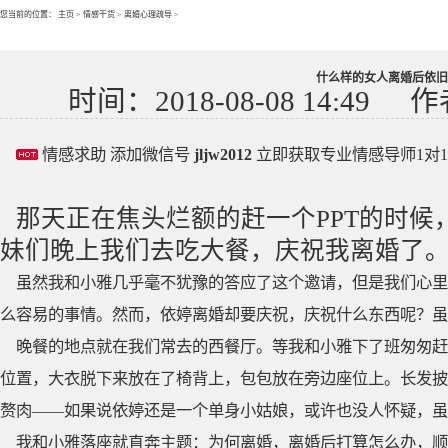
您当前的位置：
主页
>
情感干货
>
离婚心理疏导
>
什么样的女人离婚后依旧
时间：2018-08-08 14:49
作
情感求助 添加微信号
jljw2012
立即获取专业情感导师1对
那天正在焦头烂额的赶一个PPT的时
妹们晚上我们去吃大餐，庆祝我离婚了
虽然我和小雅几乎毫不犹豫的答应了这个邀请，但是我们心里
么容易的事情。然而，依婷离婚却要庆祝，庆祝什么东西呢？虽
晚餐的地点就在我们常去的西餐厅。等我和小雅下了班匆匆赶
位置，大衣脱下来放在了椅背上，包包放在旁边座位上。长发披
赘肉——如果说依婷还是一个单身小姑娘，或许也没人怀疑，虽
我和小雅落座就直奔主题：为何离婚，离婚后打算怎么办，顺