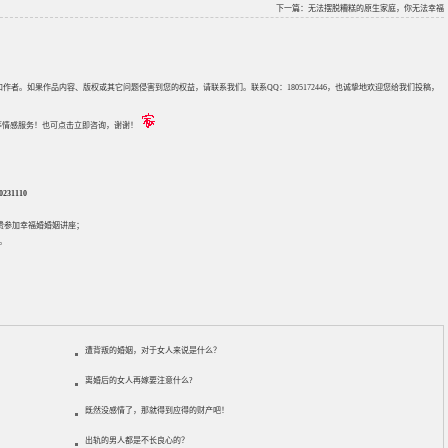
下一篇：
无法摆脱糟糕的原生家庭，你无法幸福
来源和作者。如果作品内容、版权或其它问题侵害到您的权益，请联系我们。联系QQ：1805172446，也诚挚地欢迎您给我们投稿，
评估等情感服务！也可点击立即咨询，谢谢！
31110
免费参加
幸福婚婚姻讲座
；
。
遭背叛的婚姻，对于女人来说是什么？
离婚后的女人再嫁要注意什么?
既然没感情了，那就得到应得的财产吧！
出轨的男人都是不长良心的？