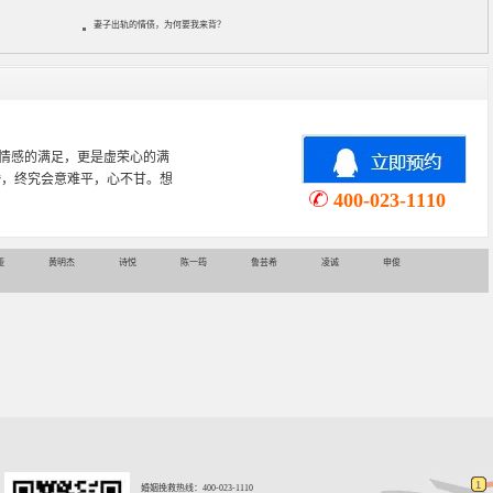
妻子出轨的情债，为何要我来背？
心理学专业，从事婚姻情感咨询
情感挽回、家庭关系等咨询超过
400-023-1110
娅
黄明杰
诗悦
陈一筠
鲁芸希
凌诚
申俊
婚姻挽救热线：400-023-1110