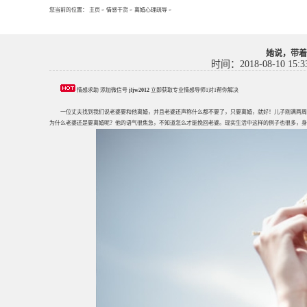
您当前的位置：
主页
>
情感干货
>
离婚心理疏导
>
她说，带着
时间：2018-08-10 15:3
情感求助 添加微信号
jljw2012
立即获取专业情感导师1对1帮你解决
一位丈夫找到我们说老婆要和他离婚，并且老婆还声称什么都不要了，只要离婚，就好！儿子刚满两周
为什么老婆还是要离婚呢？他的语气很焦急，不知道怎么才能挽回老婆。现实生活中这样的例子也很多，身