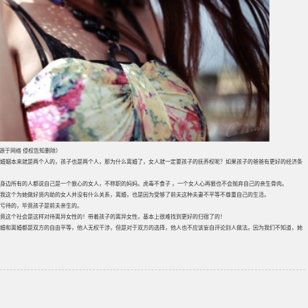
片源于网络 侵权告知删除）
婚姻本来就是两个人的，孩子也是两个人，那为什么离婚了，女人就一定要孩子的抚养权呢？如果孩子的爸爸有更好的经济条
身边所有的人都说自己是一个狠心的女人，不称职的妈妈。虎毒不食子 ，一个女人心再狠也不会抛弃自己的亲生骨肉。
我这个为她做好贤内助的女人并没有什么关系，离婚，也是因为受够了前夫这种夫妻不平等不尊重自己的生活。
亏待的，毕竟孩子是前夫亲生的。
毕竟这个社会是这样对待离异女性的！带着孩子的离异女性，基本上很难找到更好的归宿了的！
婚和离婚都是双方的自由平等，他人无权干涉，但是对于双方的选择，他人也不应该妄自评论别人做法。因为我们不知道，她