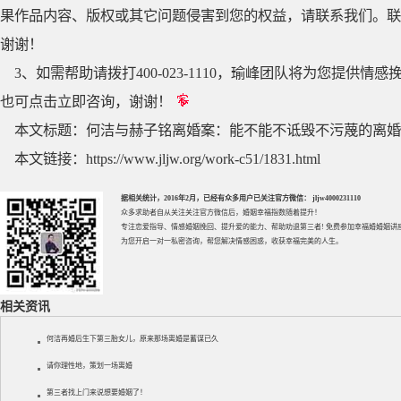
果作品内容、版权或其它问题侵害到您的权益，请联系我们。联系QQ
谢谢！
3、如需帮助请拨打400-023-1110，瑜峰团队将为您提
也可点击立即咨询，谢谢！
本文标题：
何洁与赫子铭离婚案：能不能不诋毁不污蔑的离婚
本文链接：
https://www.jljw.org/work-c51/1831.html
据相关统计，2016年2月，已经有众多用户已关注官方微信： jljw4000231110
众多求助者自从关注关注官方微信后，婚姻幸福指数随着提升！
专注
恋爱指导
、
情感婚姻挽回
、提升
爱的能力
、帮助
劝退第三者
! 免费参加
幸福婚婚姻讲
为您开启一对一私密咨询，帮您解决情感困惑，收获幸福完美的人生。
相关资讯
何洁再婚后生下第三胎女儿，原来那场离婚是蓄谋已久
请你理性地，策划一场离婚
第三者找上门来说想要婚姻了！