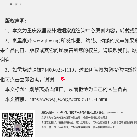
上一篇：没有了
版权声明:
1、本文为重庆家里家外婚姻家庭咨询中心原创内容，转载或
2、家里家外 www.jljw.org 所发作品、转载、摘编的
果作品内容、版权或其它问题侵害到您的权益，请联系我们。联系QQ
谢谢！
3、如需帮助请拨打400-023-1110，瑜峰团队将为您提
也可点击立即咨询，谢谢！
本文标题：
别拿离婚当借口，从而拒绝为自己的人生负责
本文链接：
https://www.jljw.org/work-c51/154.html
据相关统计，2016年2月，已经有众多用户已关注官方微信： jljw4000231110
众多求助者自从关注关注官方微信后，婚姻幸福指数随着提升！
专注
恋爱指导
、
情感婚姻挽回
、提升
爱的能力
、帮助
劝退第三者
! 免费参加
幸福婚婚姻讲
为您开启一对一私密咨询，帮您解决情感困惑，收获幸福完美的人生。