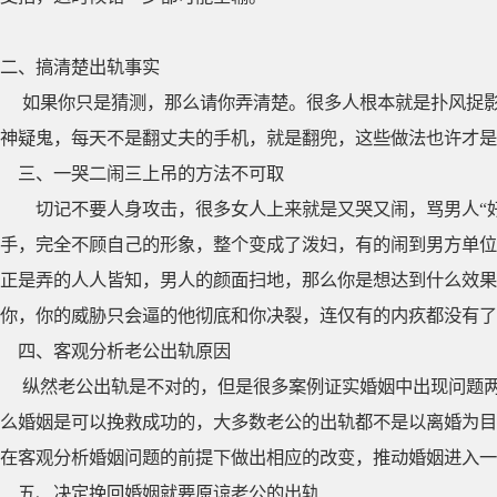
二、搞清楚出轨事实
如果你只是猜测，那么请你弄清楚。很多人根本就是扑风捉
神疑鬼，每天不是翻丈夫的手机，就是翻兜，这些做法也许才是
三、一哭二闹三上吊的方法不可取
切记不要人身攻击，很多女人上来就是又哭又闹，骂男人“好
手，完全不顾自己的形象，整个变成了泼妇，有的闹到男方单位
正是弄的人人皆知，男人的颜面扫地，那么你是想达到什么效果
你，你的威胁只会逼的他彻底和你决裂，连仅有的内疚都没有了
四、客观分析老公出轨原因
纵然老公出轨是不对的，但是很多案例证实婚姻中出现问题
么婚姻是可以挽救成功的，大多数老公的出轨都不是以离婚为目
在客观分析婚姻问题的前提下做出相应的改变，推动婚姻进入一
五、决定挽回婚姻就要原谅老公的出轨