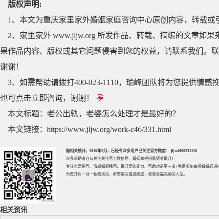
版权声明:
1、本文为重庆家里家外婚姻家庭咨询中心原创内容，转载或
2、家里家外 www.jljw.org 所发作品、转载、摘编的
果作品内容、版权或其它问题侵害到您的权益，请联系我们。联系QQ
谢谢！
3、如需帮助请拨打400-023-1110，瑜峰团队将为您提
也可点击立即咨询，谢谢！
本文标题：
老公出轨，老婆怎么处理才是最好的？
本文链接：
https://www.jljw.org/work-c46/331.html
据相关统计，2016年2月，已经有众多用户已关注官方微信： jljw4000231110
众多求助者自从关注关注官方微信后，婚姻幸福指数随着提升！
专注
恋爱指导
、
情感婚姻挽回
、提升
爱的能力
、帮助
劝退第三者
! 免费参加
幸福婚婚姻讲
为您开启一对一私密咨询，帮您解决情感困惑，收获幸福完美的人生。
相关资讯