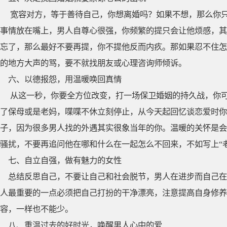
宽容对方，等于善待自己，你想离婚吗？如果不想，那么你
事情放在嘴上，男人自尊心很强，你频繁的提只会让他烦感，其
忘了，那么最好不要再提，你不提他反而内疚。那如果忍不住怎
的地方大声的骂，要不就找朋友或心理咨询师倾诉。
六、以德报怨，用温暖唤回真情
从这一秒，你要全方位改变，打一场保卫婚姻的持久战，你
了保母或是老妈，喋喋不休立刻停止，从今天起回忆谈恋爱时你
子，因为很多男人找的外遇其实很象当年的你。温暖的关怀是会
骚扰，不要再追问他在哪和什么在一起怎么不回来，不如写上“
七、自立自强，做有魅力的女性
总结反思自己，不要让自己和社会脱节，男人在进步而自己在
人最重要的一点必须把自己打扮的干净漂亮，注意提高自身修养
容，一样也不能少。
八、重温过去的好时光，唤醒男人心中的爱