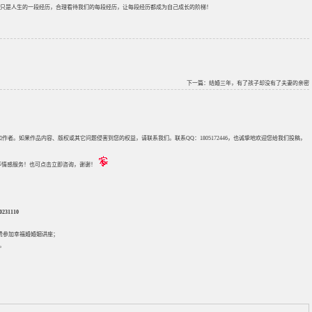
只是人生的一段经历，合理看待我们的每段经历，让每段经历都成为自己成长的阶梯！
下一篇：
结婚三年，有了孩子却没有了夫妻的亲密
来源和作者。如果作品内容、版权或其它问题侵害到您的权益，请联系我们。联系QQ：1805172446，也诚挚地欢迎您给我们投稿，
评估等情感服务！也可点击立即咨询，谢谢！
31110
免费参加
幸福婚婚姻讲座
；
。