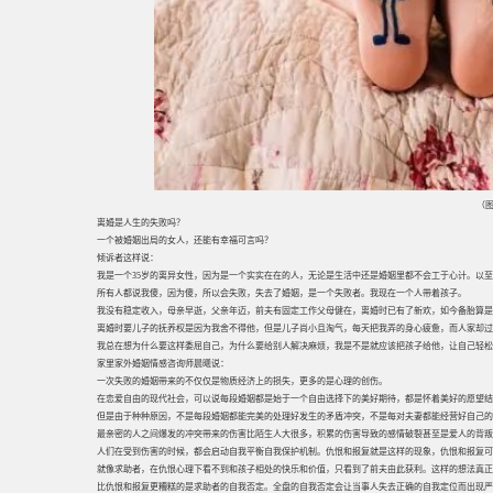
（图
离婚是人生的失败吗？
一个被婚姻出局的女人，还能有幸福可言吗？
倾诉者这样说：
我是一个35岁的离异女性，因为是一个实实在在的人，无论是生活中还是婚姻里都不会工于心计。以
所有人都说我傻，因为傻，所以会失败，失去了婚姻，是一个失败者。我现在一个人带着孩子。
我没有稳定收入，母亲早逝，父亲年迈，前夫有固定工作父母健在，离婚时已有了新欢，如今备胎算是
离婚时要儿子的抚养权是因为我舍不得他，但是儿子尚小且淘气，每天把我弄的身心疲惫，而人家却过
我总在想为什么要这样委屈自己，为什么要给别人解决麻烦，我是不是就应该把孩子给他，让自己轻松
家里家外婚姻情感咨询师晨曦说：
一次失败的婚姻带来的不仅仅是物质经济上的损失，更多的是心理的创伤。
在恋爱自由的现代社会，可以说每段婚姻都是始于一个自由选择下的美好期待，都是怀着美好的愿望结
但是由于种种原因，不是每段婚姻都能完美的处理好发生的矛盾冲突，不是每对夫妻都能经营好自己的
最亲密的人之间爆发的冲突带来的伤害比陌生人大很多，积累的伤害导致的感情破裂甚至是爱人的背叛
人们在受到伤害的时候，都会启动自我平衡自我保护机制。仇恨和报复就是这样的现象，仇恨和报复可
就像求助者，在仇恨心理下看不到和孩子相处的快乐和价值，只看到了前夫由此获利。这样的想法真正
比仇恨和报复更糟糕的是求助者的自我否定。全盘的自我否定会让当事人失去正确的自我定位而出现严