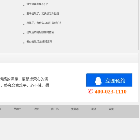
他为何离家里不归？
妻子出轨了，丈夫该怎么处理
出轨了，为什么TA却主动坦白？
出轨后的婚姻该如何修复
老公出轨,我也想报复他
心理学专业，从事婚姻情感咨询
情感挽回、家庭关系等咨询超过
400-023-1110
娅
黄明杰
诗悦
陈一筠
鲁芸希
凌诚
申俊