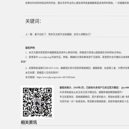
如果长时间的持续这样的状态，建议寻求专业的心理咨询师或者婚姻家庭咨询师的帮助。一次婚姻失败
关键词：
上一篇：
妻子出轨了，我却无法放手这段婚姻，该怎么调整自己？
版权声明:
1、本文为重庆家里家外婚姻家庭咨询中心原创内容，转载或引用请以超链接形式标明本文地址。
2、家里家外 www.jljw.org 所发作品、转载、摘编的文章如果来源于互联网，家里家外会尽量标注
谢谢！
3、如需帮助请拨打400-023-1110，瑜峰团队将为您提供情感挽回、婚姻挽救、劝退第三者、付费
本文标题：
离婚是人生的失败吗？
本文链接：
https://www.jljw.org/work-c46/2106.html
据相关统计，2016年2月，已经有众多用户已关注官方微信： jljw40002
众多求助者自从关注关注官方微信后，婚姻幸福指数随着提升！
专注
恋爱指导
、
情感婚姻挽回
、提升
爱的能力
、帮助
劝退第三者
! 
为您开启一对一私密咨询，帮您解决情感困惑，收获幸福完美的人生
相关资讯