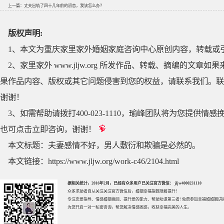
上一篇：
丈夫出轨了四十几年前的初恋，我该怎么办？
版权声明:
1、本文为重庆家里家外婚姻家庭咨询中心原创内容，转载或
2、家里家外 www.jljw.org 所发作品、转载、摘编的
果作品内容、版权或其它问题侵害到您的权益，请联系我们。联系QQ
谢谢！
3、如需帮助请拨打400-023-1110，瑜峰团队将为您提
也可点击立即咨询，谢谢！
本文标题：
夫妻感情不好，男人敷衍和欺骗是必然的。
本文链接：
https://www.jljw.org/work-c46/2104.html
据相关统计，2016年2月，已经有众多用户已关注官方微信： jljw4000231110
众多求助者自从关注关注官方微信后，婚姻幸福指数随着提升！
专注
恋爱指导
、
情感婚姻挽回
、提升
爱的能力
、帮助
劝退第三者
! 免费参加
幸福婚婚姻讲
为您开启一对一私密咨询，帮您解决情感困惑，收获幸福完美的人生。