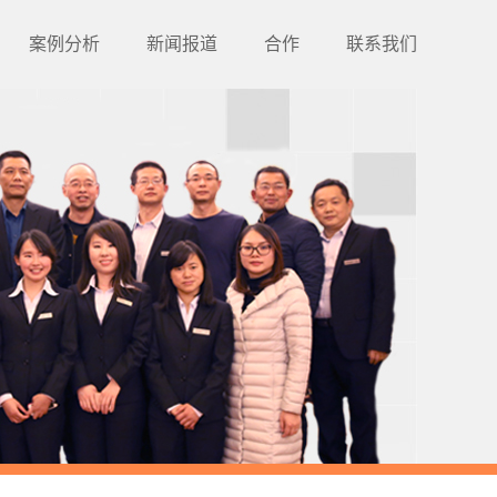
案例分析
新闻报道
合作
联系我们