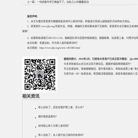
上一篇：
一块遮羞布早已掩盖不了，出轨之心的蠢蠢欲动
版权声明:
1、本文为重庆家里家外婚姻家庭咨询中心原创内容，转载或引用请以超链接形式标明本文地址。
2、家里家外 www.jljw.org 所发作品、转载、摘编的文章如果来源于互联网，家里家外会尽量标注
谢谢！
3、如需帮助请拨打400-023-1110，瑜峰团队将为您提供情感挽回、婚姻挽救、劝退第三者、付费
本文标题：
老婆出轨，作为男人真的能原谅吗？
本文链接：
https://www.jljw.org/work-c46/1882.html
据相关统计，2016年2月，已经有众多用户已关注官方微信： jljw40002
众多求助者自从关注关注官方微信后，婚姻幸福指数随着提升！
专注
恋爱指导
、
情感婚姻挽回
、提升
爱的能力
、帮助
劝退第三者
! 
为您开启一对一私密咨询，帮您解决情感困惑，收获幸福完美的人生
相关资讯
老公出轨了，还处处维护第三者，怎么办？
婚外情是真爱吗？
如何阻止男人为第三者花钱？
男人出轨了，女人提升自己真的的有用吗？