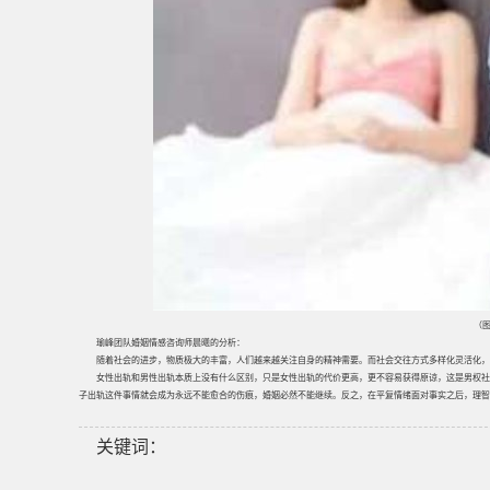
（图
瑜峰团队婚姻情感咨询师晨曦的分析：
随着社会的进步，物质极大的丰富，人们越来越关注自身的精神需要。而社会交往方式多样化灵活化，
女性出轨和男性出轨本质上没有什么区别，只是女性出轨的代价更高，更不容易获得原谅，这是男权社
子出轨这件事情就会成为永远不能愈合的伤痕，婚姻必然不能继续。反之，在平复情绪面对事实之后，理智
关键词：