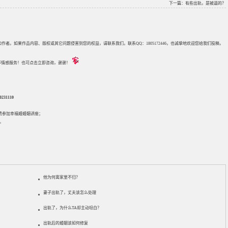
下一篇：
有些出轨，是被逼的？
来源和作者。如果作品内容、版权或其它问题侵害到您的权益，请联系我们。联系QQ：1805172446，也诚挚地欢迎您给我们投稿，
评估等情感服务！也可点击立即咨询，谢谢！
31110
免费参加
幸福婚婚姻讲座
；
。
他为何离家里不归？
妻子出轨了，丈夫该怎么处理
出轨了，为什么TA却主动坦白？
出轨后的婚姻该如何修复