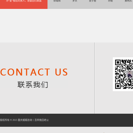
为“爱”痴狂的男人，想要回归家庭
徐珞棋
罗天
詹子君
孙娅
黄明杰
版权所有 © 2015
重庆婚姻咨询
丨
怎样挽回老公