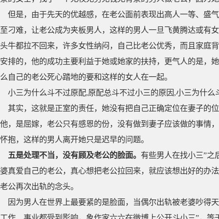
但是，由于先天的优越感，在老公面前表现出高人一等、盛气
至刁难，让老公成为夹板男人，这样的男人一旦飞黄腾达或有女
头牛都拉不回来，许多女性纳闷，自己比老公优秀，而且家庭背
安排的，他的成功主要利益于她或她家的扶持，更气人的是，她
么自己的老公死心踏地的要和这样的女人在一起。
小三为什么斗不过原配,原配总斗不过小三的原因,小三为什么
其实，这就是正室的责任，她没有把自己正确定位在妻子的位
他，是屈嫁，老公只有感恩的份，没有做到妻子应该做的事情，
怀抱，这样的男人离开她只是迟早的问题。
五是处理不当，没有顾及老公的脸面。
有些男人在找小三”之
婆真爱自己的老公，真心想把老公拉回来，就应该想出好的办法
老公再次出轨的念头。
因为男人在世界上最要紧的是脸面，当偶尔出轨被老婆吵得天
工作、事业都受到影响，象作家六六在微博上公开斗小三”，等