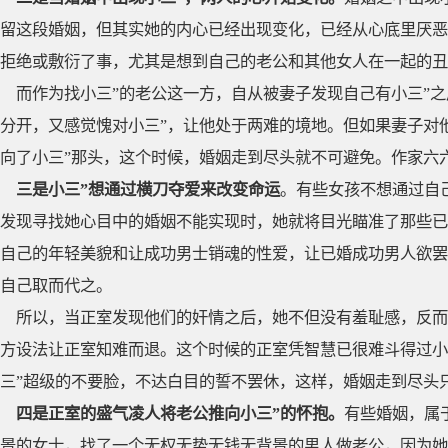
留这段婚姻，但其实她的内心已经出现变化，已经从心底里厌恶
拒绝或敷衍了事，尤其是想到自己的老公和其他女人在一起的丑
而作为找小三”的老公这一方，自从被妻子发现自己有小三”
分开，又感觉愧对小三”，让他处于两难的境地。但如果妻子对
向了小三”那头，这个时候，婚姻走到尽头就不可避免。作家六
三是小三”想通过横刀夺爱来改变命运
。有些女孩不想通过自
发现寻找她心目中的婚姻不能实现时，她就将目光瞄准了那些已
自己的年轻美貌和让成功男士销魂的性爱，让已婚成功男人欲罢
自己取而代之。
所以，当正室发现他们的奸情之后，她不但没有羞耻感，反而
方设法让正室知难而退。这个时候的正室凭智慧已很难斗得过小
三”超级的不要脸，不达白目的誓不罢休，这样，婚姻走到尽头
四是正室的盛气凌人将老公推向小三”的怀抱。
有些婚姻，属
景的女士，找了一个无权无势无钱无背景的男人做老公，因为她