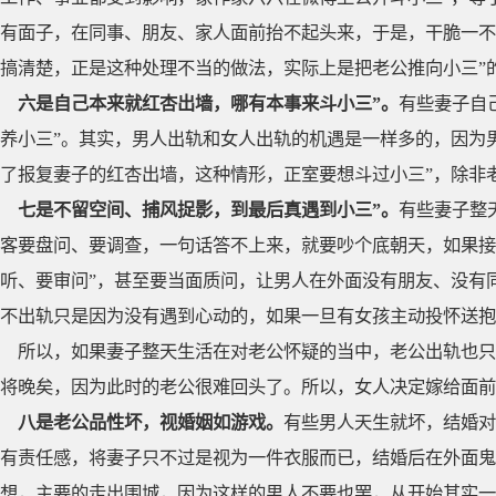
有面子，在同事、朋友、家人面前抬不起头来，于是，干脆一不
搞清楚，正是这种处理不当的做法，实际上是把老公推向小三”
六是自己本来就红杏出墙，哪有本事来斗小三”。
有些妻子自
养小三”。其实，男人出轨和女人出轨的机遇是一样多的，因为
了报复妻子的红杏出墙，这种情形，正室要想斗过小三”，除非
七是不留空间、捕风捉影，到最后真遇到小三”。
有些妻子整
客要盘问、要调查，一句话答不上来，就要吵个底朝天，如果接
听、要审问”，甚至要当面质问，让男人在外面没有朋友、没有
不出轨只是因为没有遇到心动的，如果一旦有女孩主动投怀送抱
所以，如果妻子整天生活在对老公怀疑的当中，老公出轨也只
将晚矣，因为此时的老公很难回头了。所以，女人决定嫁给面前
八是老公品性坏，视婚姻如游戏。
有些男人天生就坏，结婚对
有责任感，将妻子只不过是视为一件衣服而已，结婚后在外面鬼
想，主要的走出围城，因为这样的男人不要也罢，从开始其实一