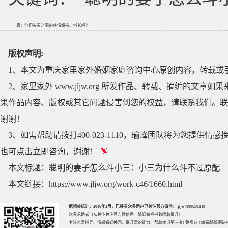
上一篇：
你们夫妻之间的感情纽带，够长吗？
版权声明:
1、本文为重庆家里家外婚姻家庭咨询中心原创内容，转载或
2、家里家外 www.jljw.org 所发作品、转载、摘编的
果作品内容、版权或其它问题侵害到您的权益，请联系我们。联系QQ
谢谢！
3、如需帮助请拨打400-023-1110，瑜峰团队将为您提
也可点击立即咨询，谢谢！
本文标题：
聪明的妻子怎么斗小三：小三为什么斗不过原配
本文链接：
https://www.jljw.org/work-c46/1660.html
据相关统计，2016年2月，已经有众多用户已关注官方微信： jljw4000231110
众多求助者自从关注关注官方微信后，婚姻幸福指数随着提升！
专注
恋爱指导
、
情感婚姻挽回
、提升
爱的能力
、帮助
劝退第三者
! 免费参加
幸福婚婚姻讲