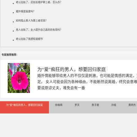
老公出轨了，还处处维护第三者，怎么办？
婚外情是真爱吗？
如何阻止男人为第三者花钱？
男人出轨了，女人提升自己真的的有用吗？
老公出轨了我想知道细节
专家推荐推荐：
徐珞棋
徐珞棋，婚姻家庭咨询师，毕业于重庆师范大学心理学专业，
多年，对婚姻情感分析、恋爱择偶、夫妻关系，情感挽回、家
千小时，积累了丰富的咨
为“爱”痴狂的男人，想要回归家庭
徐珞棋
罗天
詹子君
孙娅
黄明杰