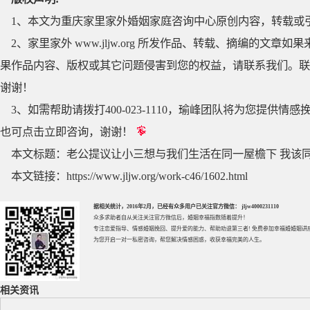
1、本文为重庆家里家外婚姻家庭咨询中心原创内容，转载或
2、家里家外 www.jljw.org 所发作品、转载、摘编的
果作品内容、版权或其它问题侵害到您的权益，请联系我们。联系QQ
谢谢！
3、如需帮助请拨打400-023-1110，瑜峰团队将为您提
也可点击立即咨询，谢谢！
本文标题：
老公提议让小三想与我们生活在同一屋檐下 我该
本文链接：
https://www.jljw.org/work-c46/1602.html
据相关统计，2016年2月，已经有众多用户已关注官方微信： jljw4000231110
众多求助者自从关注关注官方微信后，婚姻幸福指数随着提升！
专注
恋爱指导
、
情感婚姻挽回
、提升
爱的能力
、帮助
劝退第三者
! 免费参加
幸福婚婚姻讲
为您开启一对一私密咨询，帮您解决情感困惑，收获幸福完美的人生。
相关资讯